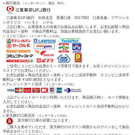
○
銀行振込
（インターネット、電話、FAX）
三菱東京UFJ銀行 向島支店 普通口座 0017982 口座名義：フアツシヨ
ンポラリス ハシモト シゲル
上記口座へ、お客様本人の名義でお振込みお願いします。お支払総額＝商品
代金合計＋送料 ※振込手数料は、別途お客様負担でお支払い願います。
○
コンビニ払い
（インターネットのみ）
ご自宅にコンビニ払込票が１～３営業日で届きます。お近くのコンビニエン
スストアでお支払いください。
お支払総額＝商品代金合計＋送料＋コンビニ決済手数料 ※コンビニ決済手
数料は一律 ￥300 (税別) となります。
○
クレジットカード決済
（インターネットのみ）
上記クレジットカードがご利用いただけます。商品購入時に、カード情報を
入力してください。
お支払総額＝商品代金合計＋送料 ※クレジットカード決済手数料はかかり
ません。
○
楽天銀行口座決済
（インターネットのみ）
楽天銀行口座が必要になります。
ご購入を進めていただき、楽天銀行のログイン画面からログインをして振込
手続きを行ってください。