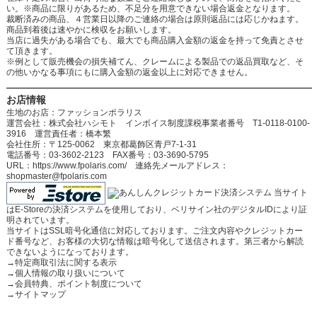
い。※商品に限りがあるため、不足分を用意できない場合返金となります。
裁断済みの商品、４営業日以降のご連絡の場合は原則返品には応じかねます。
商品到着後は速やかに検収をお願いします。
当店に過失がある場合でも、最大でも商品購入金額の返金を持って免責とさせ
て頂きます。
※例として販売機会の損失補てん、クレームによる製品での返品買取など、そ
の他いかなる事項にもに購入金額の返金以上に対応できません。
お店情報
生地のお店：ファッションポラリス
運営会社：株式会社ハシモト インボイス制度課税事業者番号 T1-0118-0100-
3916 運営責任者：橋本繁
会社住所：〒125-0062 東京都葛飾区青戸7-1-31
電話番号：03-3602-2123 FAX番号：03-3690-5795
URL：https://www.fpolaris.com/ 連絡先メールアドレス：
shopmaster@fpolaris.com
当サイト
はE-Storeの決済システムを使用しており、ベリサイン社のデジタルIDにより証
明されています。
当サイトはSSL暗号化通信に対応しております。ご注文内容やクレジットカー
ド番号など、お客様の大切な情報は暗号化して送信されます。第三者から解読
できないようになっております。
→
特定商取引法に関する表示
→
個人情報の取り扱いについて
→
会員特典、ポイント制度について
→
サイトマップ