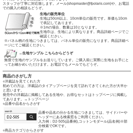
スタッフが丁寧に対応致します。メール
(shopmaster@fpolaris.com)
や、お電話
での購入の相談もどうぞ。
生地の販売単位
生地は50cm以上、10cm単位の販売です。単価も10cm
で表記してあります。
※1mの場合、数量は10となります。
生地巾は、生地により異なります。商品詳細ページでご
確認ください。
※パネル柄の生地につきましては、パネル単位の販売になります。商品詳細ペ
ージにてご確認ください。
→生地サンプル こちらからどうぞ
無償で生地のサンプルをお送りしています。ご購入前に実際に生地をお手にと
ってお確かめいただけます。お電話でもメールでもどうぞ。
商品のさがし方
○洋裁誌を見てくれた方
初めての方は、洋裁誌のタイアップページを見て訪れてきてくれた方が大半か
と思います。
発売中の洋裁誌に掲載してある生地や、お得なセットはトップページに掲載し
てあります。
→トップページ
○品番や品名からさがす
品番や品名の分かる生地につきましては、サイドバーや
ヘッダーにある検索窓をご利用ください。
入力例：D2-505(品番例),コットンモダール(品名例)※部
分検索でOKです。
○商品カテゴリからさがす