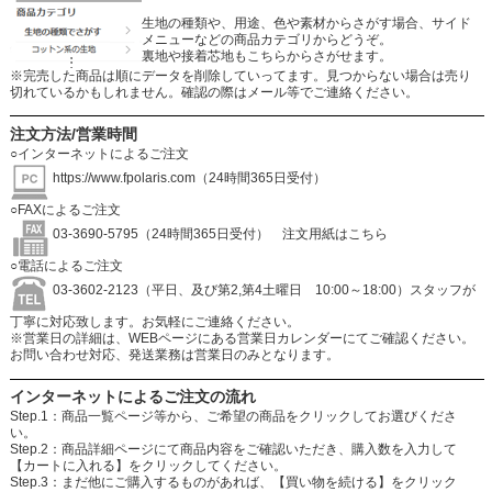
生地の種類や、用途、色や素材からさがす場合、サイド
メニューなどの商品カテゴリからどうぞ。
裏地や接着芯地もこちらからさがせます。
※完売した商品は順にデータを削除していってます。見つからない場合は売り
切れているかもしれません。確認の際はメール等でご連絡ください。
注文方法/営業時間
○インターネットによるご注文
https://www.fpolaris.com
（24時間365日受付）
○FAXによるご注文
03-3690-5795（24時間365日受付）
注文用紙はこちら
○電話によるご注文
03-3602-2123（平日、及び第2,第4土曜日 10:00～18:00）スタッフが
丁寧に対応致します。お気軽にご連絡ください。
※営業日の詳細は、WEBページにある営業日カレンダーにてご確認ください。
お問い合わせ対応、発送業務は営業日のみとなります。
インターネットによるご注文の流れ
Step.1：商品一覧ページ等から、ご希望の商品をクリックしてお選びくださ
い。
Step.2：商品詳細ページにて商品内容をご確認いただき、購入数を入力して
【カートに入れる】をクリックしてください。
Step.3：まだ他にご購入するものがあれば、【買い物を続ける】をクリック