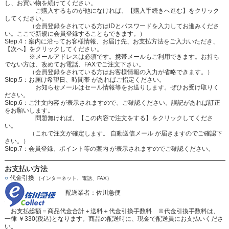
し、お買い物を続けてください。
ご購入するものが他になければ、【購入手続きへ進む】をクリック
してください。
（会員登録をされている方はIDとパスワードを入力してお進みくださ
い。ここで新規に会員登録することもできます。）
Step.4：案内に沿ってお客様情報、お届け先、お支払方法をご入力いただき、
【次へ】をクリックしてください。
※メールアドレスは必須です。携帯メールもご利用できます。お持ち
でない方は、改めてお電話、FAXでご注文下さい。
（会員登録をされている方はお客様情報の入力が省略できます。）
Step.5：お届け希望日、時間帯 があればご指定ください。
お知らせメールはセール情報等をお送りします。ぜひお受け取りく
ださい。
Step.6：ご注文内容 が表示されますので、ご確認ください。誤記があれば訂正
をお願いします。
問題無ければ、【この内容で注文をする】をクリックしてくださ
い。
（これで注文が確定します。 自動送信メール が届きますのでご確認下
さい。）
Step.7：会員登録、ポイント等の案内 が表示されますのでご確認ください。
お支払い方法
○
代金引換
（インターネット、電話、FAX）
配送業者：佐川急便
お支払総額＝商品代金合計＋送料＋代金引換手数料 ※代金引換手数料は、
一律 ￥330(税込)となります。商品の配送時に、現金で配送員にお支払いくださ
い。