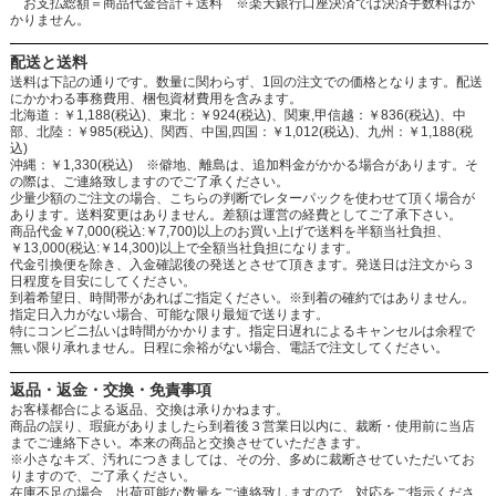
お支払総額＝商品代金合計＋送料 ※楽天銀行口座決済では決済手数料はか
かりません。
配送と送料
送料は下記の通りです。数量に関わらず、1回の注文での価格となります。配送
にかかわる事務費用、梱包資材費用を含みます。
北海道：￥1,188(税込)、東北：￥924(税込)、関東,甲信越：￥836(税込)、中
部、北陸：￥985(税込)、関西、中国,四国：￥1,012(税込)、九州：￥1,188(税
込)
沖縄：￥1,330(税込) ※僻地、離島は、追加料金がかかる場合があります。そ
の際は、ご連絡致しますのでご了承ください。
少量少額のご注文の場合、こちらの判断でレターパックを使わせて頂く場合が
あります。送料変更はありません。差額は運営の経費としてご了承下さい。
商品代金￥7,000(税込:￥7,700)以上のお買い上げで送料を半額当社負担、
￥13,000(税込:￥14,300)以上で全額当社負担になります。
代金引換便を除き、入金確認後の発送とさせて頂きます。発送日は注文から３
日程度を目安にしてください。
到着希望日、時間帯があればご指定ください。※到着の確約ではありません。
指定日入力がない場合、可能な限り最短で送ります。
特にコンビニ払いは時間がかかります。指定日遅れによるキャンセルは余程で
無い限り承れません。日程に余裕がない場合、電話で注文してください。
返品・返金・交換・免責事項
お客様都合による返品、交換は承りかねます。
商品の誤り、瑕疵がありましたら到着後３営業日以内に、裁断・使用前に当店
までご連絡下さい。本来の商品と交換させていただきます。
※小さなキズ、汚れにつきましては、その分、多めに裁断させていただいてお
りますので、ご了承ください。
在庫不足の場合、出荷可能な数量をご連絡致しますので、対応をご指示くださ