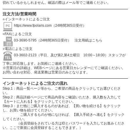
切れているかもしれません。確認の際はメール等でご連絡ください。
注文方法/営業時間
○インターネットによるご注文
https://www.fpolaris.com
（24時間365日受付）
○FAXによるご注文
03-3690-5795（24時間365日受付）
注文用紙はこちら
○電話によるご注文
03-3602-2123（平日、及び第2,第4土曜日 10:00～18:00）スタッフが
丁寧に対応致します。お気軽にご連絡ください。
※営業日の詳細は、WEBページにある営業日カレンダーにてご確認ください。
お問い合わせ対応、発送業務は営業日のみとなります。
インターネットによるご注文の流れ
Step.1：商品一覧ページ等から、ご希望の商品をクリックしてお選びくださ
い。
Step.2：商品詳細ページにて商品内容をご確認いただき、購入数を入力して
【カートに入れる】をクリックしてください。
Step.3：まだ他にご購入するものがあれば、【買い物を続ける】をクリック
し、お買い物を続けてください。
ご購入するものが他になければ、【購入手続きへ進む】をクリック
してください。
（会員登録をされている方はIDとパスワードを入力してお進みくださ
い。ここで新規に会員登録することもできます。）