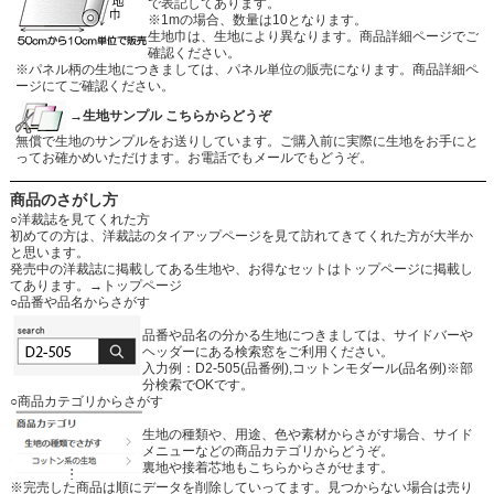
で表記してあります。
※1mの場合、数量は10となります。
生地巾は、生地により異なります。商品詳細ページでご
確認ください。
※パネル柄の生地につきましては、パネル単位の販売になります。商品詳細ペ
ージにてご確認ください。
→生地サンプル こちらからどうぞ
無償で生地のサンプルをお送りしています。ご購入前に実際に生地をお手にと
ってお確かめいただけます。お電話でもメールでもどうぞ。
商品のさがし方
○洋裁誌を見てくれた方
初めての方は、洋裁誌のタイアップページを見て訪れてきてくれた方が大半か
と思います。
発売中の洋裁誌に掲載してある生地や、お得なセットはトップページに掲載し
てあります。
→トップページ
○品番や品名からさがす
品番や品名の分かる生地につきましては、サイドバーや
ヘッダーにある検索窓をご利用ください。
入力例：D2-505(品番例),コットンモダール(品名例)※部
分検索でOKです。
○商品カテゴリからさがす
生地の種類や、用途、色や素材からさがす場合、サイド
メニューなどの商品カテゴリからどうぞ。
裏地や接着芯地もこちらからさがせます。
※完売した商品は順にデータを削除していってます。見つからない場合は売り