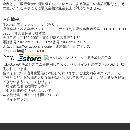
※例として販売機会の損失補てん、クレームによる製品での返品買取など、そ
の他いかなる事項にもに購入金額の返金以上に対応できません。
お店情報
生地のお店：ファッションポラリス
運営会社：株式会社ハシモト インボイス制度課税事業者番号 T1-0118-0100-
3916 運営責任者：橋本繁
会社住所：〒125-0062 東京都葛飾区青戸7-1-31
電話番号：03-3602-2123 FAX番号：03-3690-5795
URL：https://www.fpolaris.com/ 連絡先メールアドレス：
shopmaster@fpolaris.com
当サイト
はE-Storeの決済システムを使用しており、ベリサイン社のデジタルIDにより証
明されています。
当サイトはSSL暗号化通信に対応しております。ご注文内容やクレジットカー
ド番号など、お客様の大切な情報は暗号化して送信されます。第三者から解読
できないようになっております。
→
特定商取引法に関する表示
→
個人情報の取り扱いについて
→
会員特典、ポイント制度について
→
サイトマップ