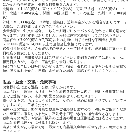
にかかわる事務費用、梱包資材費用を含みます。
北海道：￥1,188(税込)、東北：￥924(税込)、関東,甲信越：￥836(税込)、中
部、北陸：￥985(税込)、関西、中国,四国：￥1,012(税込)、九州：￥1,188(税
込)
沖縄：￥1,330(税込) ※僻地、離島は、追加料金がかかる場合があります。そ
の際は、ご連絡致しますのでご了承ください。
少量少額のご注文の場合、こちらの判断でレターパックを使わせて頂く場合が
あります。送料変更はありません。差額は運営の経費としてご了承下さい。
商品代金￥7,000(税込:￥7,700)以上のお買い上げで送料を半額当社負担、
￥13,000(税込:￥14,300)以上で全額当社負担になります。
代金引換便を除き、入金確認後の発送とさせて頂きます。発送日は注文から３
日程度を目安にしてください。
到着希望日、時間帯があればご指定ください。※到着の確約ではありません。
指定日入力がない場合、可能な限り最短で送ります。
特にコンビニ払いは時間がかかります。指定日遅れによるキャンセルは余程で
無い限り承れません。日程に余裕がない場合、電話で注文してください。
返品・返金・交換・免責事項
お客様都合による返品、交換は承りかねます。
商品の誤り、瑕疵がありましたら到着後３営業日以内に、裁断・使用前に当店
までご連絡下さい。本来の商品と交換させていただきます。
※小さなキズ、汚れにつきましては、その分、多めに裁断させていただいてお
りますので、ご了承ください。
在庫不足の場合、出荷可能な数量をご連絡致しますので、対応をご指示くださ
い。※商品に限りがあるため、不足分を用意できない場合返金となります。
裁断済みの商品、４営業日以降のご連絡の場合は原則返品には応じかねます。
商品到着後は速やかに検収をお願いします。
当店に過失がある場合でも、最大でも商品購入金額の返金を持って免責とさせ
て頂きます。