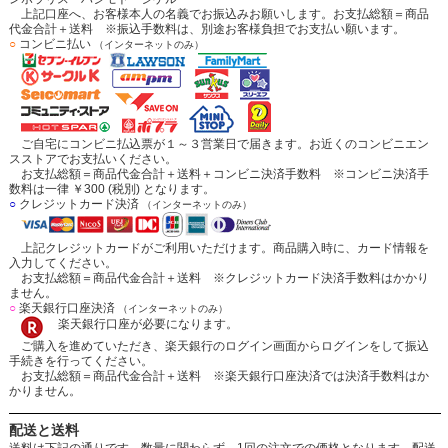
上記口座へ、お客様本人の名義でお振込みお願いします。お支払総額＝商品
代金合計＋送料 ※振込手数料は、別途お客様負担でお支払い願います。
○
コンビニ払い
（インターネットのみ）
ご自宅にコンビニ払込票が１～３営業日で届きます。お近くのコンビニエン
スストアでお支払いください。
お支払総額＝商品代金合計＋送料＋コンビニ決済手数料 ※コンビニ決済手
数料は一律 ￥300 (税別) となります。
○
クレジットカード決済
（インターネットのみ）
上記クレジットカードがご利用いただけます。商品購入時に、カード情報を
入力してください。
お支払総額＝商品代金合計＋送料 ※クレジットカード決済手数料はかかり
ません。
○
楽天銀行口座決済
（インターネットのみ）
楽天銀行口座が必要になります。
ご購入を進めていただき、楽天銀行のログイン画面からログインをして振込
手続きを行ってください。
お支払総額＝商品代金合計＋送料 ※楽天銀行口座決済では決済手数料はか
かりません。
配送と送料
送料は下記の通りです。数量に関わらず、1回の注文での価格となります。配送