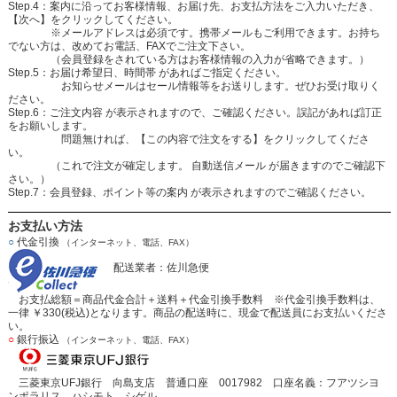
Step.4：案内に沿ってお客様情報、お届け先、お支払方法をご入力いただき、
【次へ】をクリックしてください。
※メールアドレスは必須です。携帯メールもご利用できます。お持ち
でない方は、改めてお電話、FAXでご注文下さい。
（会員登録をされている方はお客様情報の入力が省略できます。）
Step.5：お届け希望日、時間帯 があればご指定ください。
お知らせメールはセール情報等をお送りします。ぜひお受け取りく
ださい。
Step.6：ご注文内容 が表示されますので、ご確認ください。誤記があれば訂正
をお願いします。
問題無ければ、【この内容で注文をする】をクリックしてくださ
い。
（これで注文が確定します。 自動送信メール が届きますのでご確認下
さい。）
Step.7：会員登録、ポイント等の案内 が表示されますのでご確認ください。
お支払い方法
○
代金引換
（インターネット、電話、FAX）
配送業者：佐川急便
お支払総額＝商品代金合計＋送料＋代金引換手数料 ※代金引換手数料は、
一律 ￥330(税込)となります。商品の配送時に、現金で配送員にお支払いくださ
い。
○
銀行振込
（インターネット、電話、FAX）
三菱東京UFJ銀行 向島支店 普通口座 0017982 口座名義：フアツシヨ
ンポラリス ハシモト シゲル