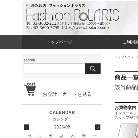
トップページ
ご利用
トップページ
商品一
該当商品
お会計・カートを見る
お買物案内
インターネットに
スタッフが丁
2026/08
日
月
火
水
木
金
土