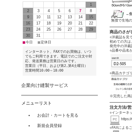
1
2
3
4
5
6
7
8
→
9
10
11
12
13
14
15
無償で生地
16
17
18
19
20
21
22
23
24
25
26
27
28
29
商品のさが
30
31
○洋裁誌を見
初めての方は
■
■
今日
定休日
発売中の洋裁
○品番や品名
インターネット、FAXでのお買物は、いつ
でもご利用できます。電話でのご注文や対
応、発送業務は営業日のみです。
営業日（平日、および第2,第4土曜日）
営業時間10:00～18:00
○商品カテゴ
企業向け縫製サービス
※完売した商
メニューリスト
注文方法/
○インターネ
お会計・カートを見る
https:
新規会員登録
○FAXによる