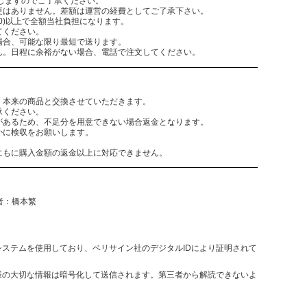
致しますのでご了承ください。
更はありません。差額は運営の経費としてご了承下さい。
,300)以上で全額当社負担になります。
てください。
場合、可能な限り最短で送ります。
ん。日程に余裕がない場合、電話で注文してください。
。本来の商品と交換させていただきます。
承ください。
があるため、不足分を用意できない場合返金となります。
かに検収をお願いします。
にもに購入金額の返金以上に対応できません。
任者：橋本繁
決済システムを使用しており、ベリサイン社のデジタルIDにより証明されて
様の大切な情報は暗号化して送信されます。第三者から解読できないよ