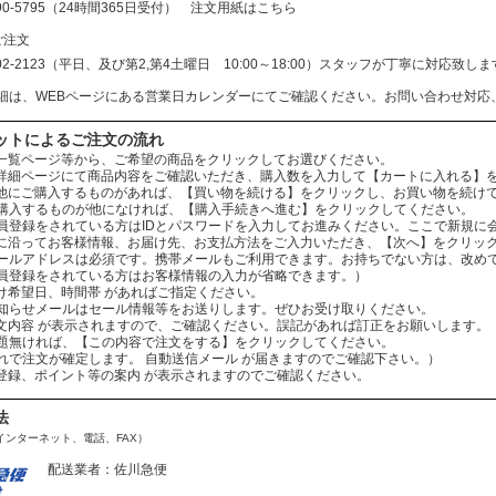
690-5795（24時間365日受付）
注文用紙はこちら
ご注文
602-2123（平日、及び第2,第4土曜日 10:00～18:00）スタッフが丁寧に対応
細は、WEBページにある営業日カレンダーにてご確認ください。お問い合わせ対応
ットによるご注文の流れ
：商品一覧ページ等から、ご希望の商品をクリックしてお選びください。
：商品詳細ページにて商品内容をご確認いただき、購入数を入力して【カートに入れる】
：まだ他にご購入するものがあれば、【買い物を続ける】をクリックし、お買い物を続け
ものが他になければ、【購入手続きへ進む】をクリックしてください。
されている方はIDとパスワードを入力してお進みください。ここで新規に会
：案内に沿ってお客様情報、お届け先、お支払方法をご入力いただき、【次へ】をクリッ
レスは必須です。携帯メールもご利用できます。お持ちでない方は、改めてお
をされている方はお客様情報の入力が省略できます。）
お届け希望日、時間帯 があればご指定ください。
ールはセール情報等をお送りします。ぜひお受け取りください。
：ご注文内容 が表示されますので、ご確認ください。誤記があれば訂正をお願いします。
ば、【この内容で注文をする】をクリックしてください。
文が確定します。 自動送信メール が届きますのでご確認下さい。）
会員登録、ポイント等の案内 が表示されますのでご確認ください。
法
インターネット、電話、FAX）
配送業者：佐川急便