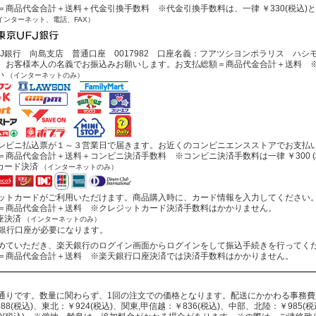
商品代金合計＋送料＋代金引換手数料 ※代金引換手数料は、一律 ￥330(税込)
インターネット、電話、FAX）
J銀行 向島支店 普通口座 0017982 口座名義：フアツシヨンポラリス ハシ
お客様本人の名義でお振込みお願いします。お支払総額＝商品代金合計＋送料 ※
い
（インターネットのみ）
ビニ払込票が１～３営業日で届きます。お近くのコンビニエンスストアでお支払
商品代金合計＋送料＋コンビニ決済手数料 ※コンビニ決済手数料は一律 ￥300 (
カード決済
（インターネットのみ）
トカードがご利用いただけます。商品購入時に、カード情報を入力してください
商品代金合計＋送料 ※クレジットカード決済手数料はかかりません。
座決済
（インターネットのみ）
行口座が必要になります。
ていただき、楽天銀行のログイン画面からログインをして振込手続きを行ってく
商品代金合計＋送料 ※楽天銀行口座決済では決済手数料はかかりません。
通りです。数量に関わらず、1回の注文での価格となります。配送にかかわる事務
88(税込)、東北：￥924(税込)、関東,甲信越：￥836(税込)、中部、北陸：￥985(税込