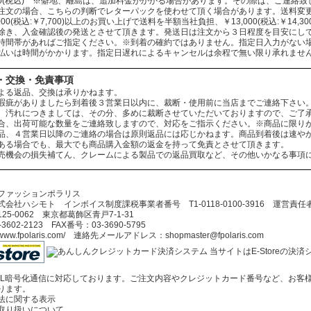
330(税込) ※僻地、離島は、追加料金がかかる場合があります。その際は、ご連絡
注文の場合、こちらの判断でレターパックを使わせて頂く場合があります。送料変
000(税込:￥7,700)以上のお買い上げで送料を半額当社負担、￥13,000(税込:￥14
除き、入金確認後の発送とさせて頂きます。発送日は注文から３日程度を目安にし
時間帯があればご指定ください。※到着の確約ではありません。指定日入力がない
払いは時間がかかります。指定日遅れによるキャンセルは余程で無い限り承れませ
・交換・免責事項
よる返品、交換は承りかねます。
瑕疵がありましたら到着後３営業日以内に、裁断・使用前に当店までご連絡下さい
、汚れにつきましては、その分、多めに裁断させていただいておりますので、ご了
合、出荷可能な数量をご連絡致しますので、対応をご指示ください。※商品に限り
品、４営業日以降のご連絡の場合は原則返品には応じかねます。商品到着後は速や
ある場合でも、最大でも商品購入金額の返金を持って免責とさせて頂きます。
売機会の損失補てん、クレームによる製品での返品買取など、その他いかなる事項
ファッションポラリス
会社ハシモト インボイス制度課税事業者番号 T1-0118-0100-3916 運営責
5-0062 東京都葛飾区青戸7-1-31
602-2123 FAX番号：03-3690-5795
//www.fpolaris.com/ 連絡先メールアドレス：shopmaster@fpolaris.com
当サイトはE-Storeの
SL暗号化通信に対応しております。ご注文内容やクレジットカード番号など、お客
ります。
法に関する表示
取り扱いについて