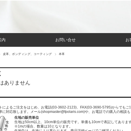
案内
お問い合せ
お
皮革、ボンディング、コーティング
本革
覧
はありません
よるご注文をはじめ、お電話(03-3602-2123)、FAX(03-3690-5795)から
寧に対応致します。メール
(shopmaster@fpolaris.com)
や、お電話での購入の相談も
生地の販売単位
生地は50cm以上、10cm単位の販売です。単価も10cmで表記してありま
※1mの場合、数量は10となります。
生地巾は、生地により異なります。商品詳細ページでご確認ください。