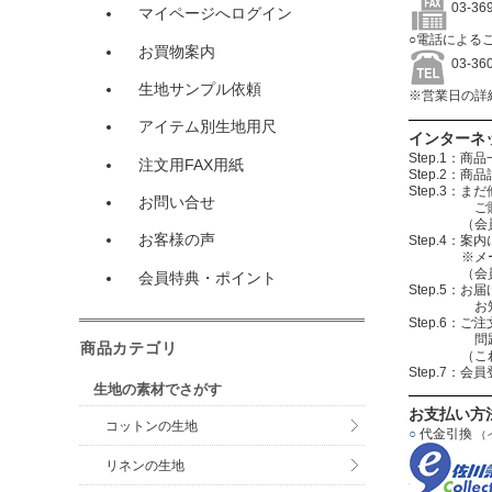
03-3
マイページへログイン
○電話による
お買物案内
03-3
生地サンプル依頼
※営業日の詳
アイテム別生地用尺
インターネ
Step.1
注文用FAX用紙
Step.2
Step.3
お問い合せ
ご購入する
（会員登録を
お客様の声
Step.4
※メールアド
（会員登録
会員特典・ポイント
Step.5：
お知らせメ
Step.6
問題無けれ
商品カテゴリ
（これで注
Step.7：
生地の素材でさがす
お支払い方
コットンの生地
○
代金引換
（
リネンの生地