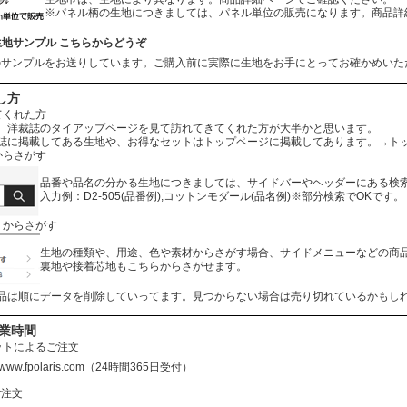
※パネル柄の生地につきましては、パネル単位の販売になります。商品詳
生地サンプル こちらからどうぞ
のサンプルをお送りしています。ご購入前に実際に生地をお手にとってお確かめいた
し方
てくれた方
、洋裁誌のタイアップページを見て訪れてきてくれた方が大半かと思います。
誌に掲載してある生地や、お得なセットはトップページに掲載してあります。
→ト
からさがす
品番や品名の分かる生地につきましては、サイドバーやヘッダーにある検
入力例：D2-505(品番例),コットンモダール(品名例)※部分検索でOKです。
リからさがす
生地の種類や、用途、色や素材からさがす場合、サイドメニューなどの商
裏地や接着芯地もこちらからさがせます。
品は順にデータを削除していってます。見つからない場合は売り切れているかもし
営業時間
ットによるご注文
//www.fpolaris.com
（24時間365日受付）
ご注文