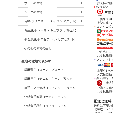
ウールの生地
お支払総額＝
○
銀行振込
（
シルクの生地
三菱東京UF
合繊(ポリエステル,ナイロン,アクリル)
上記口座へ、
○
コンビニ払
再生繊維(レーヨン,キュプラ,リヨセル)
半合成繊維(アセテｰト,トリアセテｰト)
その他の素材の生地
ご自宅にコン
お支払総額＝
○
クレジット
生地の種類でさがす
綿麻薄手（ローン、ブロード…
上記クレジッ
お支払総額＝
○
楽天銀行口
綿麻厚手（デニム、キャンブリック…
楽天銀
薄手シアー素材（シフォン、チュール…
ご購入を進め
お支払総額＝
化繊薄手春夏（サテン、デシン…
配送と送料
送料は下記の
化繊薄手秋冬（タフタ、ツイル…
北海道：￥1,1