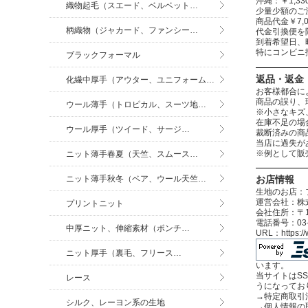
沖縄：￥1,
織物起毛（スエード、ベルベット…
少量少額のご
商品代金￥7,
柄織物（ジャカード、ファンシー…
代金引換便を
到着希望日、
特にコンビニ
ブラックフォーマル
返品・返金
化繊中厚手（アウター、ユニフォーム…
お客様都合に
商品の誤り、
ウール薄手（トロピカル、スーツ地…
※小さなキズ
在庫不足の場
ウール厚手（ツイード、サージ…
裁断済みの商
当店に過失が
※例として販
ニット薄手春夏（天竺、スムース…
ニット薄手秋冬（ベア、ウール天竺…
お店情報
生地のお店：
運営会社：株式
プリントニット
会社住所：〒12
電話番号：03-3
中厚ニット、伸縮素材（ポンチ…
URL：https:
ニット厚手（裏毛、フリース…
います。
当サイトはS
レース
うになってお
→
特定商取引
シルク、レーヨン系の生地
→
個人情報の