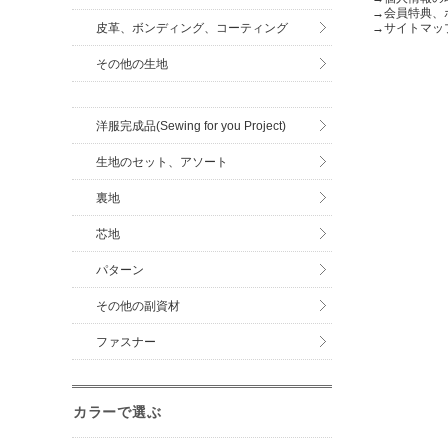
→
会員特典、
皮革、ボンディング、コーティング
→
サイトマッ
その他の生地
洋服完成品(Sewing for you Project)
生地のセット、アソート
裏地
芯地
パターン
その他の副資材
ファスナー
カラーで選ぶ