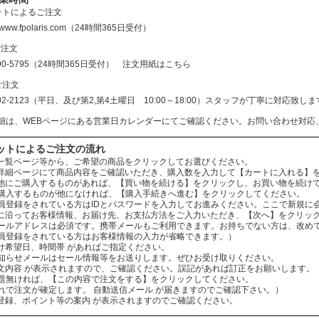
ットによるご注文
//www.fpolaris.com
（24時間365日受付）
ご注文
690-5795（24時間365日受付）
注文用紙はこちら
ご注文
602-2123（平日、及び第2,第4土曜日 10:00～18:00）スタッフが丁寧に対応
細は、WEBページにある営業日カレンダーにてご確認ください。お問い合わせ対応
ットによるご注文の流れ
：商品一覧ページ等から、ご希望の商品をクリックしてお選びください。
：商品詳細ページにて商品内容をご確認いただき、購入数を入力して【カートに入れる】
：まだ他にご購入するものがあれば、【買い物を続ける】をクリックし、お買い物を続け
ものが他になければ、【購入手続きへ進む】をクリックしてください。
されている方はIDとパスワードを入力してお進みください。ここで新規に会
：案内に沿ってお客様情報、お届け先、お支払方法をご入力いただき、【次へ】をクリッ
レスは必須です。携帯メールもご利用できます。お持ちでない方は、改めてお
をされている方はお客様情報の入力が省略できます。）
お届け希望日、時間帯 があればご指定ください。
ールはセール情報等をお送りします。ぜひお受け取りください。
：ご注文内容 が表示されますので、ご確認ください。誤記があれば訂正をお願いします。
ば、【この内容で注文をする】をクリックしてください。
文が確定します。 自動送信メール が届きますのでご確認下さい。）
会員登録、ポイント等の案内 が表示されますのでご確認ください。