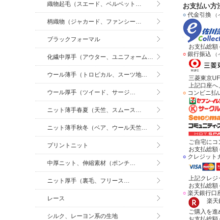
織物起毛（スエード、ベルベット…
お支払い方
○
代金引換
（
柄織物（ジャカード、ファンシー…
ブラックフォーマル
お支払総額＝
○
銀行振込
（
化繊中厚手（アウター、ユニフォーム…
ウール薄手（トロピカル、スーツ地…
三菱東京UF
上記口座へ、
ウール厚手（ツイード、サージ…
○
コンビニ払
ニット薄手春夏（天竺、スムース…
ニット薄手秋冬（ベア、ウール天竺…
ご自宅にコン
プリントニット
お支払総額＝
○
クレジット
中厚ニット、伸縮素材（ポンチ…
上記クレジッ
ニット厚手（裏毛、フリース…
お支払総額＝
○
楽天銀行口
レース
楽天銀
ご購入を進め
シルク、レーヨン系の生地
お支払総額＝