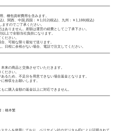
費用、梱包資材費用を含みます。
)、関西、中国,四国：￥1,012(税込)、九州：￥1,188(税込)
致しますのでご了承ください。
更はありません。差額は運営の経費としてご了承下さい。
,300)以上で全額当社負担になります。
てください。
場合、可能な限り最短で送ります。
ん。日程に余裕がない場合、電話で注文してください。
。本来の商品と交換させていただきます。
承ください。
があるため、不足分を用意できない場合返金となります。
かに検収をお願いします。
にもに購入金額の返金以上に対応できません。
任者：橋本繁
決済システムを使用しており、ベリサイン社のデジタルIDにより証明されて