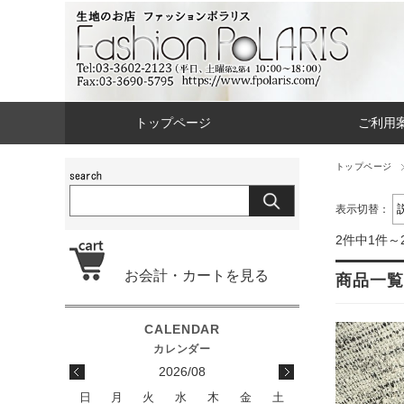
トップページ
ご利用
トップページ
表示切替：
2件中1件～
お会計・カートを見る
商品一覧
2026/08
日
月
火
水
木
金
土