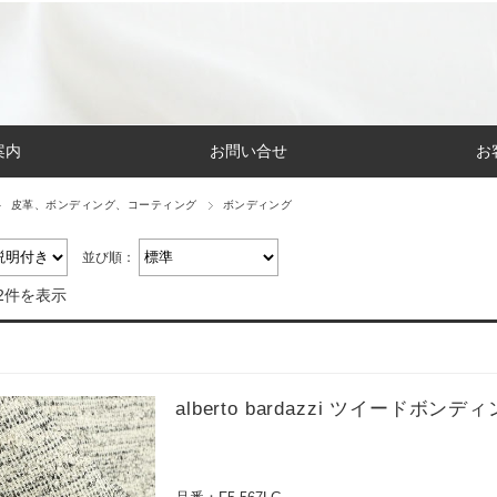
案内
お問い合せ
お
皮革、ボンディング、コーティング
ボンディング
並び順：
2件を表示
alberto bardazzi ツイードボ