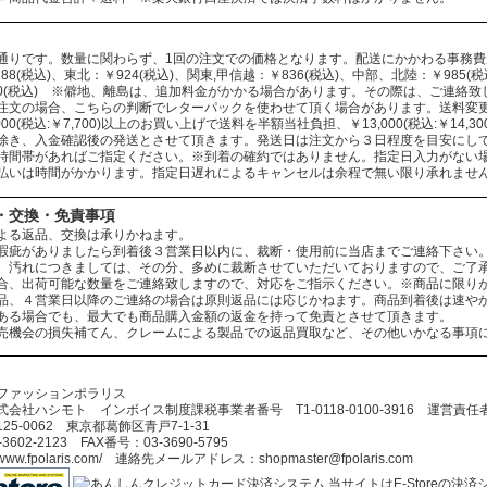
通りです。数量に関わらず、1回の注文での価格となります。配送にかかわる事務
88(税込)、東北：￥924(税込)、関東,甲信越：￥836(税込)、中部、北陸：￥985(税込
330(税込) ※僻地、離島は、追加料金がかかる場合があります。その際は、ご連絡
注文の場合、こちらの判断でレターパックを使わせて頂く場合があります。送料変
000(税込:￥7,700)以上のお買い上げで送料を半額当社負担、￥13,000(税込:￥14
除き、入金確認後の発送とさせて頂きます。発送日は注文から３日程度を目安にし
時間帯があればご指定ください。※到着の確約ではありません。指定日入力がない
払いは時間がかかります。指定日遅れによるキャンセルは余程で無い限り承れませ
・交換・免責事項
よる返品、交換は承りかねます。
瑕疵がありましたら到着後３営業日以内に、裁断・使用前に当店までご連絡下さい
、汚れにつきましては、その分、多めに裁断させていただいておりますので、ご了
合、出荷可能な数量をご連絡致しますので、対応をご指示ください。※商品に限り
品、４営業日以降のご連絡の場合は原則返品には応じかねます。商品到着後は速や
ある場合でも、最大でも商品購入金額の返金を持って免責とさせて頂きます。
売機会の損失補てん、クレームによる製品での返品買取など、その他いかなる事項
ファッションポラリス
会社ハシモト インボイス制度課税事業者番号 T1-0118-0100-3916 運営責
5-0062 東京都葛飾区青戸7-1-31
602-2123 FAX番号：03-3690-5795
//www.fpolaris.com/ 連絡先メールアドレス：shopmaster@fpolaris.com
当サイトはE-Storeの