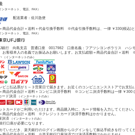
法
インターネット、電話、FAX）
配送業者：佐川急便
商品代金合計＋送料＋代金引換手数料 ※代金引換手数料は、一律 ￥330(税込)
インターネット、電話、FAX）
J銀行 向島支店 普通口座 0017982 口座名義：フアツシヨンポラリス ハシ
お客様本人の名義でお振込みお願いします。お支払総額＝商品代金合計＋送料 ※
い
（インターネットのみ）
ビニ払込票が１～３営業日で届きます。お近くのコンビニエンスストアでお支払
商品代金合計＋送料＋コンビニ決済手数料 ※コンビニ決済手数料は一律 ￥300 (
カード決済
（インターネットのみ）
トカードがご利用いただけます。商品購入時に、カード情報を入力してください
商品代金合計＋送料 ※クレジットカード決済手数料はかかりません。
座決済
（インターネットのみ）
行口座が必要になります。
ていただき、楽天銀行のログイン画面からログインをして振込手続きを行ってく
商品代金合計＋送料 ※楽天銀行口座決済では決済手数料はかかりません。