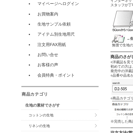
インターネットに
マイページへログイン
スタッフが丁
お買物案内
生地サンプル依頼
アイテム別生地用尺
→
注文用FAX用紙
無償で生地
お問い合せ
商品のさが
○洋裁誌を見
お客様の声
初めての方は
発売中の洋裁
会員特典・ポイント
○品番や品名
商品カテゴリ
○商品カテゴ
生地の素材でさがす
コットンの生地
※完売した商
リネンの生地
注文方法/