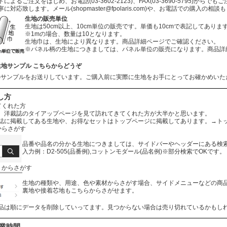
よるご注文をはじめ、お電話(03-3602-2123)、FAX(03-3690-5795)から
寧に対応致します。メール
(shopmaster@fpolaris.com)
や、お電話での購入の相談も
生地の販売単位
生地は50cm以上、10cm単位の販売です。単価も10cmで表記してありま
※1mの場合、数量は10となります。
生地巾は、生地により異なります。商品詳細ページでご確認ください。
※パネル柄の生地につきましては、パネル単位の販売になります。商品詳
生地サンプル こちらからどうぞ
のサンプルをお送りしています。ご購入前に実際に生地をお手にとってお確かめいた
し方
てくれた方
、洋裁誌のタイアップページを見て訪れてきてくれた方が大半かと思います。
誌に掲載してある生地や、お得なセットはトップページに掲載してあります。
→ト
からさがす
品番や品名の分かる生地につきましては、サイドバーやヘッダーにある検
入力例：D2-505(品番例),コットンモダール(品名例)※部分検索でOKです。
リからさがす
生地の種類や、用途、色や素材からさがす場合、サイドメニューなどの商
裏地や接着芯地もこちらからさがせます。
品は順にデータを削除していってます。見つからない場合は売り切れているかもし
営業時間