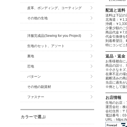
皮革、ボンディング、コーティング
配送と送料
送料は下記の
その他の生地
北海道：￥1,1
沖縄：￥1,
少量少額のご
商品代金￥7,
洋服完成品(Sewing for you Project)
代金引換便を
到着希望日、
特にコンビニ
生地のセット、アソート
返品・返金
裏地
お客様都合に
商品の誤り、
芯地
※小さなキズ
在庫不足の場
パターン
裁断済みの商
当店に過失が
※例として販
その他の副資材
ファスナー
お店情報
生地のお店：
運営会社：株式
会社住所：〒12
電話番号：03-3
カラーで選ぶ
URL：https: