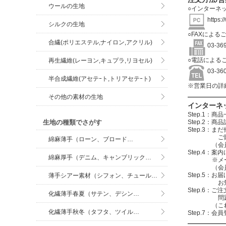
ウールの生地
○インターネ
https:
シルクの生地
○FAXによる
合繊(ポリエステル,ナイロン,アクリル)
03-3
○電話による
再生繊維(レーヨン,キュプラ,リヨセル)
03-3
半合成繊維(アセテｰト,トリアセテｰト)
※営業日の詳
その他の素材の生地
インターネ
Step.1
Step.2
生地の種類でさがす
Step.3
ご購入する
綿麻薄手（ローン、ブロード…
（会員登録を
Step.4
綿麻厚手（デニム、キャンブリック…
※メールアド
（会員登録
Step.5：
薄手シアー素材（シフォン、チュール…
お知らせメ
Step.6
化繊薄手春夏（サテン、デシン…
問題無けれ
（これで注
化繊薄手秋冬（タフタ、ツイル…
Step.7：