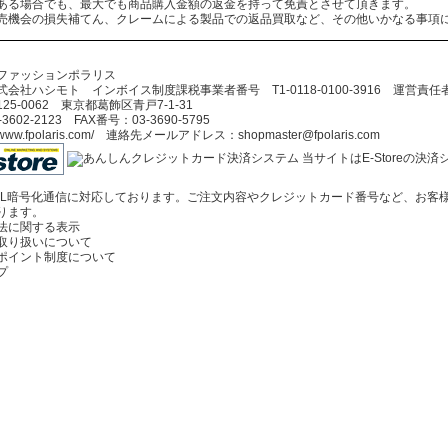
ある場合でも、最大でも商品購入金額の返金を持って免責とさせて頂きます。
売機会の損失補てん、クレームによる製品での返品買取など、その他いかなる事項
ファッションポラリス
会社ハシモト インボイス制度課税事業者番号 T1-0118-0100-3916 運営責
5-0062 東京都葛飾区青戸7-1-31
602-2123 FAX番号：03-3690-5795
//www.fpolaris.com/ 連絡先メールアドレス：shopmaster@fpolaris.com
当サイトはE-Storeの
SL暗号化通信に対応しております。ご注文内容やクレジットカード番号など、お客
ります。
法に関する表示
取り扱いについて
ポイント制度について
プ