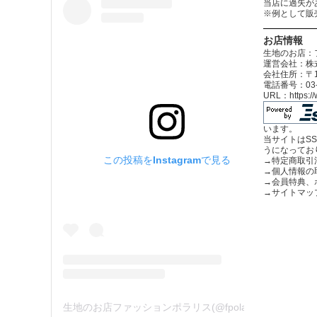
当店に過失が
※例として販
お店情報
生地のお店：
運営会社：株式
会社住所：〒12
電話番号：03-3
URL：https:
います。
当サイトはS
うになってお
この投稿をInstagramで見る
→
特定商取引
→
個人情報の
→
会員特典、
→
サイトマッ
生地のお店ファッションポラリス(@fpolaris_textile)がシェアした投稿