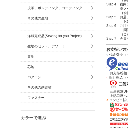
Step.4
皮革、ボンディング、コーティング
※メールアド
（会員登録
Step.5：
その他の生地
お知らせメ
Step.6
問題無けれ
（これで注
洋服完成品(Sewing for you Project)
Step.7：
生地のセット、アソート
お支払い方
○
代金引換
（
裏地
芯地
お支払総額＝
パターン
○
銀行振込
（
その他の副資材
三菱東京UF
上記口座へ、
ファスナー
○
コンビニ払
カラーで選ぶ