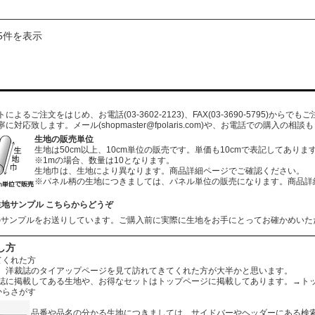
5件を表示
よるご注文をはじめ、お電話(03-3602-2123)、FAX(03-3690-5795)から
寧に対応致します。メール
(shopmaster@fpolaris.com)
や、お電話での購入の相談も
生地の販売単位
生地は50cm以上、10cm単位の販売です。単価も10cmで表記してありま
※1mの場合、数量は10となります。
生地巾は、生地により異なります。商品詳細ページでご確認ください。
※パネル柄の生地につきましては、パネル単位の販売になります。商品詳
生地サンプル こちらからどうぞ
のサンプルをお送りしています。ご購入前に実際に生地をお手にとってお確かめいた
し方
てくれた方
、洋裁誌のタイアップページを見て訪れてきてくれた方が大半かと思います。
誌に掲載してある生地や、お得なセットはトップページに掲載してあります。
→ト
からさがす
品番や品名の分かる生地につきましては、サイドバーやヘッダーにある検