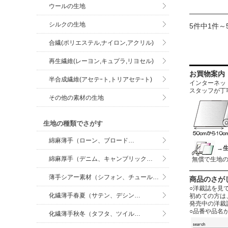
ウールの生地
シルクの生地
5件中1件～
合繊(ポリエステル,ナイロン,アクリル)
再生繊維(レーヨン,キュプラ,リヨセル)
お買物案内
半合成繊維(アセテｰト,トリアセテｰト)
インターネットに
スタッフが丁
その他の素材の生地
生地の種類でさがす
綿麻薄手（ローン、ブロード…
→
綿麻厚手（デニム、キャンブリック…
無償で生地
薄手シアー素材（シフォン、チュール…
商品のさが
○洋裁誌を見
化繊薄手春夏（サテン、デシン…
初めての方は
発売中の洋裁
○品番や品名
化繊薄手秋冬（タフタ、ツイル…