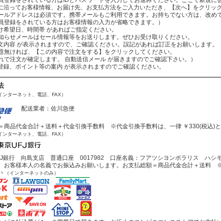
：案内に沿ってお客様情報、お届け先、お支払方法をご入力いただき、【次へ】をクリッ
レスは必須です。携帯メールもご利用できます。お持ちでない方は、改めてお
をされている方はお客様情報の入力が省略できます。）
お届け希望日、時間帯 があればご指定ください。
ールはセール情報等をお送りします。ぜひお受け取りください。
：ご注文内容 が表示されますので、ご確認ください。誤記があれば訂正をお願いします。
ば、【この内容で注文をする】をクリックしてください。
文が確定します。 自動送信メール が届きますのでご確認下さい。）
会員登録、ポイント等の案内 が表示されますのでご確認ください。
法
インターネット、電話、FAX）
配送業者：佐川急便
商品代金合計＋送料＋代金引換手数料 ※代金引換手数料は、一律 ￥330(税込)
インターネット、電話、FAX）
J銀行 向島支店 普通口座 0017982 口座名義：フアツシヨンポラリス ハシ
お客様本人の名義でお振込みお願いします。お支払総額＝商品代金合計＋送料 ※
い
（インターネットのみ）