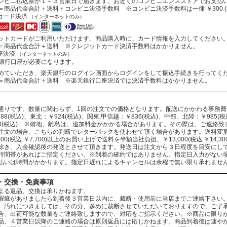
ビニ払込票が１～３営業日で届きます。お近くのコンビニエンスストアでお支払
商品代金合計＋送料＋コンビニ決済手数料 ※コンビニ決済手数料は一律 ￥300 (
カード決済
（インターネットのみ）
トカードがご利用いただけます。商品購入時に、カード情報を入力してください
商品代金合計＋送料 ※クレジットカード決済手数料はかかりません。
座決済
（インターネットのみ）
行口座が必要になります。
ていただき、楽天銀行のログイン画面からログインをして振込手続きを行ってく
商品代金合計＋送料 ※楽天銀行口座決済では決済手数料はかかりません。
通りです。数量に関わらず、1回の注文での価格となります。配送にかかわる事務
88(税込)、東北：￥924(税込)、関東,甲信越：￥836(税込)、中部、北陸：￥985(税込
330(税込) ※僻地、離島は、追加料金がかかる場合があります。その際は、ご連絡
注文の場合、こちらの判断でレターパックを使わせて頂く場合があります。送料変
000(税込:￥7,700)以上のお買い上げで送料を半額当社負担、￥13,000(税込:￥14
除き、入金確認後の発送とさせて頂きます。発送日は注文から３日程度を目安にし
時間帯があればご指定ください。※到着の確約ではありません。指定日入力がない
払いは時間がかかります。指定日遅れによるキャンセルは余程で無い限り承れませ
・交換・免責事項
よる返品、交換は承りかねます。
瑕疵がありましたら到着後３営業日以内に、裁断・使用前に当店までご連絡下さい
、汚れにつきましては、その分、多めに裁断させていただいておりますので、ご了
合、出荷可能な数量をご連絡致しますので、対応をご指示ください。※商品に限り
品、４営業日以降のご連絡の場合は原則返品には応じかねます。商品到着後は速や