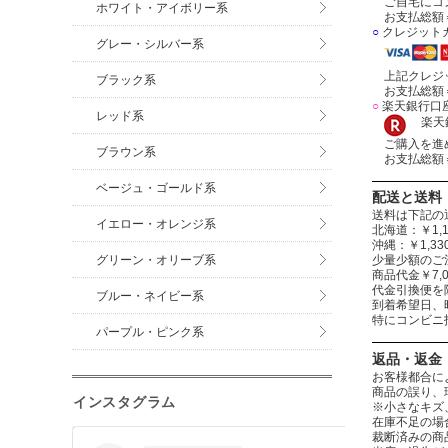
ご自宅にコン
ホワイト・アイボリー系
お支払総額＝
○
クレジット
グレー・シルバー系
上記クレジッ
ブラック系
お支払総額＝
○
楽天銀行口
レッド系
楽天銀
ご購入を進め
ブラウン系
お支払総額＝
ベージュ・ゴールド系
配送と送料
送料は下記の
イエロー・オレンジ系
北海道：￥1,1
沖縄：￥1,
グリーン・オリーブ系
少量少額のご
商品代金￥7,
代金引換便を
ブルー・ネイビー系
到着希望日、
特にコンビニ
パープル・ピンク系
返品・返金
お客様都合に
商品の誤り、
インスタグラム
※小さなキズ
在庫不足の場
裁断済みの商