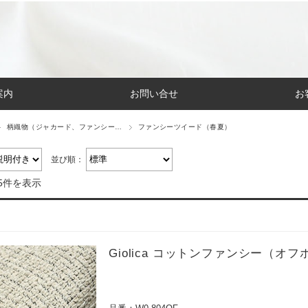
案内
お問い合せ
お
柄織物（ジャカード、ファンシー…
ファンシーツイード（春夏）
並び順：
5件を表示
Giolica コットンファンシー（オ