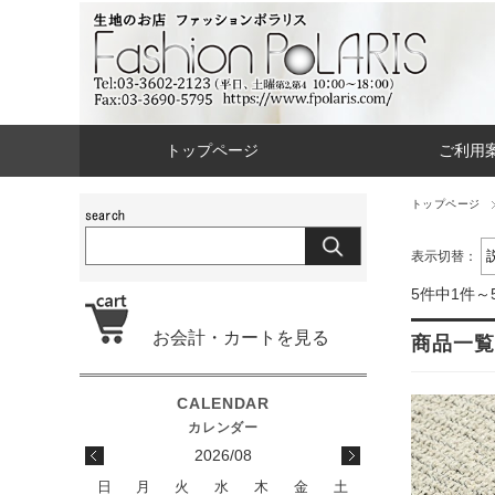
トップページ
ご利用
トップページ
表示切替：
5件中1件～
お会計・カートを見る
商品一覧
2026/08
日
月
火
水
木
金
土