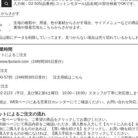
入力例：D2-505(品番例),コットンモダール(品名例)※部分検索でOKです。
リからさがす
生地の種類や、用途、色や素材からさがす場合、サイドメニューなどの商
裏地や接着芯地もこちらからさがせます。
品は順にデータを削除していってます。見つからない場合は売り切れているかもし
営業時間
ットによるご注文
//www.fpolaris.com
（24時間365日受付）
ご注文
690-5795（24時間365日受付）
注文用紙はこちら
ご注文
602-2123（平日、及び第2,第4土曜日 10:00～18:00）スタッフが丁寧に対応
細は、WEBページにある営業日カレンダーにてご確認ください。お問い合わせ対応
ットによるご注文の流れ
：商品一覧ページ等から、ご希望の商品をクリックしてお選びください。
：商品詳細ページにて商品内容をご確認いただき、購入数を入力して【カートに入れる】
：まだ他にご購入するものがあれば、【買い物を続ける】をクリックし、お買い物を続け
ものが他になければ、【購入手続きへ進む】をクリックしてください。
されている方はIDとパスワードを入力してお進みください。ここで新規に会