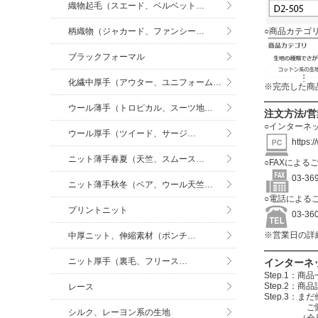
織物起毛（スエード、ベルベット…
○商品カテゴ
柄織物（ジャカード、ファンシー…
ブラックフォーマル
化繊中厚手（アウター、ユニフォーム…
※完売した商
ウール薄手（トロピカル、スーツ地…
注文方法/
○インターネ
ウール厚手（ツイード、サージ…
https:
ニット薄手春夏（天竺、スムース…
○FAXによる
03-3
ニット薄手秋冬（ベア、ウール天竺…
○電話による
プリントニット
03-3
※営業日の詳
中厚ニット、伸縮素材（ポンチ…
ニット厚手（裏毛、フリース…
インターネ
Step.1
Step.2
レース
Step.3
ご購入する
シルク、レーヨン系の生地
（会員登録を