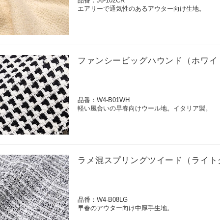
品番：J6-102CR
エアリーで通気性のあるアウター向け生地。
ファンシービッグハウンド（ホワイ
品番：W4-B01WH
軽い風合いの早春向けウール地。イタリア製。
ラメ混スプリングツイード（ライト
品番：W4-B08LG
早春のアウター向け中厚手生地。