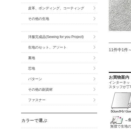
皮革、ボンディング、コーティング
その他の生地
洋服完成品(Sewing for you Project)
生地のセット、アソート
11件中1件
裏地
芯地
お買物案内
パターン
インターネットに
スタッフが丁
その他の副資材
ファスナー
→
カラーで選ぶ
無償で生地