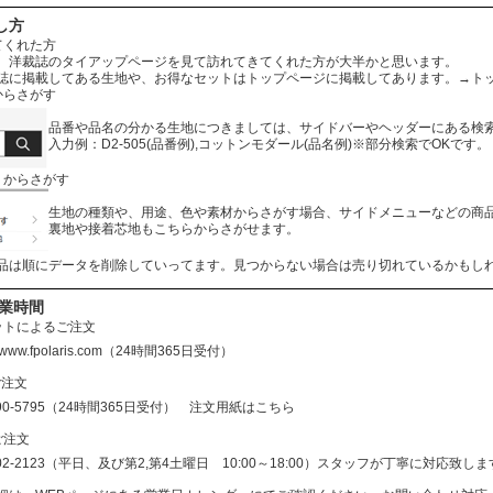
し方
てくれた方
、洋裁誌のタイアップページを見て訪れてきてくれた方が大半かと思います。
誌に掲載してある生地や、お得なセットはトップページに掲載してあります。
→ト
からさがす
品番や品名の分かる生地につきましては、サイドバーやヘッダーにある検
入力例：D2-505(品番例),コットンモダール(品名例)※部分検索でOKです。
リからさがす
生地の種類や、用途、色や素材からさがす場合、サイドメニューなどの商
裏地や接着芯地もこちらからさがせます。
品は順にデータを削除していってます。見つからない場合は売り切れているかもし
営業時間
ットによるご注文
//www.fpolaris.com
（24時間365日受付）
ご注文
690-5795（24時間365日受付）
注文用紙はこちら
ご注文
602-2123（平日、及び第2,第4土曜日 10:00～18:00）スタッフが丁寧に対応