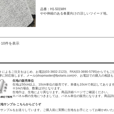
品番：H1-501WH
やや伸縮のある春夏向けの涼しいツイード地。
～10件を表示
よるご注文をはじめ、お電話(03-3602-2123)、FAX(03-3690-5795)から
寧に対応致します。メール
(shopmaster@fpolaris.com)
や、お電話での購入の相談も
生地の販売単位
生地は50cm以上、10cm単位の販売です。単価も10cmで表記してありま
※1mの場合、数量は10となります。
生地巾は、生地により異なります。商品詳細ページでご確認ください。
※パネル柄の生地につきましては、パネル単位の販売になります。商品詳
生地サンプル こちらからどうぞ
のサンプルをお送りしています。ご購入前に実際に生地をお手にとってお確かめいた