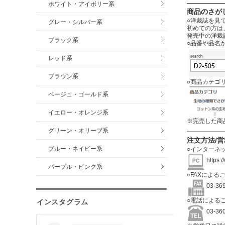
ホワイト・アイボリー系
商品のさが
○洋裁誌を見
グレー・シルバー系
初めての方は
発売中の洋裁
ブラック系
○品番や品名
レッド系
ブラウン系
○商品カテゴ
ベージュ・ゴールド系
イエロー・オレンジ系
※完売した商
グリーン・オリーブ系
注文方法/
ブルー・ネイビー系
○インターネ
https:
パープル・ピンク系
○FAXによる
03-3
○電話による
インスタグラム
03-3