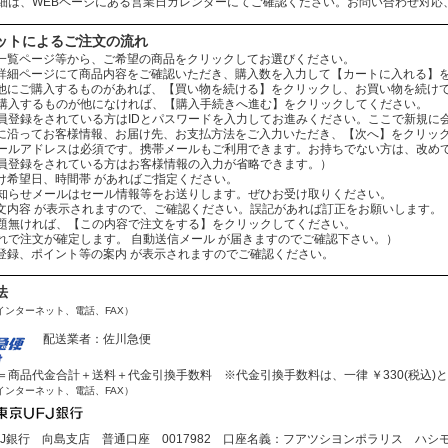
細は、WEBページにある営業日カレンダーにてご確認ください。お問い合わせ対応
ットによるご注文の流れ
：商品一覧ページ等から、ご希望の商品をクリックしてお選びください。
：商品詳細ページにて商品内容をご確認いただき、購入数を入力して【カートに入れる】
：まだ他にご購入するものがあれば、【買い物を続ける】をクリックし、お買い物を続け
ものが他になければ、【購入手続きへ進む】をクリックしてください。
されている方はIDとパスワードを入力してお進みください。ここで新規に会
：案内に沿ってお客様情報、お届け先、お支払方法をご入力いただき、【次へ】をクリッ
レスは必須です。携帯メールもご利用できます。お持ちでない方は、改めてお
をされている方はお客様情報の入力が省略できます。）
お届け希望日、時間帯 があればご指定ください。
ールはセール情報等をお送りします。ぜひお受け取りください。
：ご注文内容 が表示されますので、ご確認ください。誤記があれば訂正をお願いします。
ば、【この内容で注文をする】をクリックしてください。
文が確定します。 自動送信メール が届きますのでご確認下さい。）
会員登録、ポイント等の案内 が表示されますのでご確認ください。
法
インターネット、電話、FAX）
配送業者：佐川急便
商品代金合計＋送料＋代金引換手数料 ※代金引換手数料は、一律 ￥330(税込)
インターネット、電話、FAX）
J銀行 向島支店 普通口座 0017982 口座名義：フアツシヨンポラリス ハシ