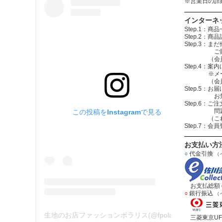
※営業日の詳
インターネ
Step.1
Step.2
Step.3
ご購入する
（会員登録を
Step.4
※メールアド
（会員登録
Step.5：
お知らせメ
Step.6
問題無けれ
この投稿をInstagramで見る
（これで注
Step.7：
お支払い方
○
代金引換
（
お支払総額＝
○
銀行振込
（
生地のお店ファッションポラリス(@fpolaris_textile)がシェアした投稿
三菱東京UF