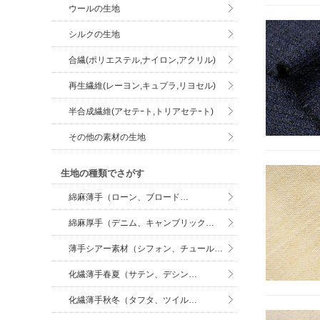
ウールの生地
シルクの生地
合繊(ポリエステル,ナイロン,アクリル)
再生繊維(レーヨン,キュプラ,リヨセル)
半合成繊維(アセテｰト,トリアセテｰト)
その他の素材の生地
生地の種類でさがす
綿麻薄手（ローン、ブロード…
綿麻厚手（デニム、キャンブリック…
薄手シアー素材（シフォン、チュール…
化繊薄手春夏（サテン、デシン…
化繊薄手秋冬（タフタ、ツイル…