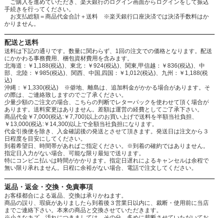
ご購入を進めていただき、楽天銀行のログイン画面からログインをして振込
手続きを行ってください。
お支払総額＝商品代金合計＋送料 ※楽天銀行口座決済では決済手数料はか
かりません。
配送と送料
送料は下記の通りです。数量に関わらず、1回の注文での価格となります。配送
にかかわる事務費用、梱包資材費用を含みます。
北海道：￥1,188(税込)、東北：￥924(税込)、関東,甲信越：￥836(税込)、中
部、北陸：￥985(税込)、関西、中国,四国：￥1,012(税込)、九州：￥1,188(税
込)
沖縄：￥1,330(税込) ※僻地、離島は、追加料金がかかる場合があります。そ
の際は、ご連絡致しますのでご了承ください。
少量少額のご注文の場合、こちらの判断でレターパックを使わせて頂く場合が
あります。送料変更はありません。差額は運営の経費としてご了承下さい。
商品代金￥7,000(税込:￥7,700)以上のお買い上げで送料を半額当社負担、
￥13,000(税込:￥14,300)以上で全額当社負担になります。
代金引換便を除き、入金確認後の発送とさせて頂きます。発送日は注文から３
日程度を目安にしてください。
到着希望日、時間帯があればご指定ください。※到着の確約ではありません。
指定日入力がない場合、可能な限り最短で送ります。
特にコンビニ払いは時間がかかります。指定日遅れによるキャンセルは余程で
無い限り承れません。日程に余裕がない場合、電話で注文してください。
返品・返金・交換・免責事項
お客様都合による返品、交換は承りかねます。
商品の誤り、瑕疵がありましたら到着後３営業日以内に、裁断・使用前に当店
までご連絡下さい。本来の商品と交換させていただきます。
※小さなキズ、汚れにつきましては、その分、多めに裁断させていただいてお