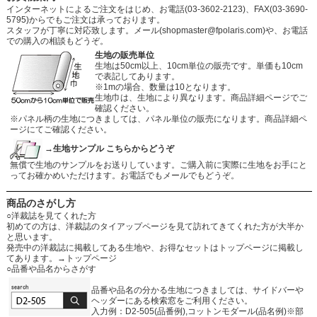
インターネットによるご注文をはじめ、お電話(03-3602-2123)、FAX(03-3690-
5795)からでもご注文は承っております。
スタッフが丁寧に対応致します。メール
(shopmaster@fpolaris.com)
や、お電話
での購入の相談もどうぞ。
生地の販売単位
生地は50cm以上、10cm単位の販売です。単価も10cm
で表記してあります。
※1mの場合、数量は10となります。
生地巾は、生地により異なります。商品詳細ページでご
確認ください。
※パネル柄の生地につきましては、パネル単位の販売になります。商品詳細ペ
ージにてご確認ください。
→生地サンプル こちらからどうぞ
無償で生地のサンプルをお送りしています。ご購入前に実際に生地をお手にと
ってお確かめいただけます。お電話でもメールでもどうぞ。
商品のさがし方
○洋裁誌を見てくれた方
初めての方は、洋裁誌のタイアップページを見て訪れてきてくれた方が大半か
と思います。
発売中の洋裁誌に掲載してある生地や、お得なセットはトップページに掲載し
てあります。
→トップページ
○品番や品名からさがす
品番や品名の分かる生地につきましては、サイドバーや
ヘッダーにある検索窓をご利用ください。
入力例：D2-505(品番例),コットンモダール(品名例)※部