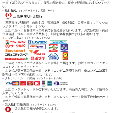
一律 ￥330(税込)となります。商品の配送時に、現金で配送員にお支払いくださ
い。
○
銀行振込
（インターネット、電話、FAX）
三菱東京UFJ銀行 向島支店 普通口座 0017982 口座名義：フアツシヨ
ンポラリス ハシモト シゲル
上記口座へ、お客様本人の名義でお振込みお願いします。お支払総額＝商品
代金合計＋送料 ※振込手数料は、別途お客様負担でお支払い願います。
○
コンビニ払い
（インターネットのみ）
ご自宅にコンビニ払込票が１～３営業日で届きます。お近くのコンビニエン
スストアでお支払いください。
お支払総額＝商品代金合計＋送料＋コンビニ決済手数料 ※コンビニ決済手
数料は一律 ￥300 (税別) となります。
○
クレジットカード決済
（インターネットのみ）
上記クレジットカードがご利用いただけます。商品購入時に、カード情報を
入力してください。
お支払総額＝商品代金合計＋送料 ※クレジットカード決済手数料はかかり
ません。
○
楽天銀行口座決済
（インターネットのみ）
楽天銀行口座が必要になります。