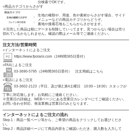
分検索でOKです。
○商品カテゴリからさがす
生地の種類や、用途、色や素材からさがす場合、サイド
メニューなどの商品カテゴリからどうぞ。
裏地や接着芯地もこちらからさがせます。
※完売した商品は順にデータを削除していってます。見つからない場合は売り
切れているかもしれません。確認の際はメール等でご連絡ください。
注文方法/営業時間
○インターネットによるご注文
https://www.fpolaris.com
（24時間365日受付）
○FAXによるご注文
03-3690-5795（24時間365日受付）
注文用紙はこちら
○電話によるご注文
03-3602-2123（平日、及び第2,第4土曜日 10:00～18:00）スタッフが
丁寧に対応致します。お気軽にご連絡ください。
※営業日の詳細は、WEBページにある営業日カレンダーにてご確認ください。
お問い合わせ対応、発送業務は営業日のみとなります。
インターネットによるご注文の流れ
Step.1：商品一覧ページ等から、ご希望の商品をクリックしてお選びくださ
い。
Step.2：商品詳細ページにて商品内容をご確認いただき、購入数を入力して