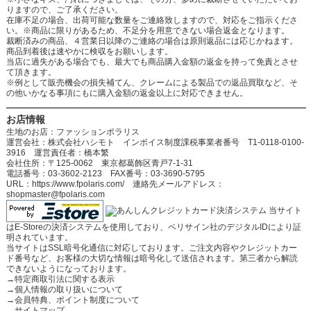
りますので、ご了承ください。
在庫不足の場合、出荷可能な数量をご連絡致しますので、対応をご指示くださ
い。※商品に限りがあるため、不足分を用意できない場合返金となります。
裁断済みの商品、４営業日以降のご連絡の場合は原則返品には応じかねます。
商品到着後は速やかに検収をお願いします。
当店に過失がある場合でも、最大でも商品購入金額の返金を持って免責とさせ
て頂きます。
※例として販売機会の損失補てん、クレームによる製品での返品買取など、そ
の他いかなる事項にもに購入金額の返金以上に対応できません。
お店情報
生地のお店：ファッションポラリス
運営会社：株式会社ハシモト インボイス制度課税事業者番号 T1-0118-0100-
3916 運営責任者：橋本繁
会社住所：〒125-0062 東京都葛飾区青戸7-1-31
電話番号：03-3602-2123 FAX番号：03-3690-5795
URL：https://www.fpolaris.com/ 連絡先メールアドレス：
shopmaster@fpolaris.com
当サイト
はE-Storeの決済システムを使用しており、ベリサイン社のデジタルIDにより証
明されています。
当サイトはSSL暗号化通信に対応しております。ご注文内容やクレジットカー
ド番号など、お客様の大切な情報は暗号化して送信されます。第三者から解読
できないようになっております。
→
特定商取引法に関する表示
→
個人情報の取り扱いについて
→
会員特典、ポイント制度について
→
サイトマップ