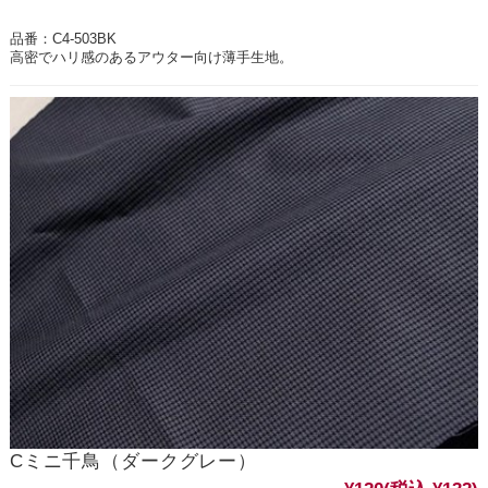
品番：C4-503BK
高密でハリ感のあるアウター向け薄手生地。
Cミニ千鳥（ダークグレー）