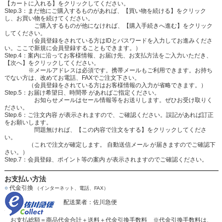
【カートに入れる】をクリックしてください。
Step.3：まだ他にご購入するものがあれば、【買い物を続ける】をクリック
し、お買い物を続けてください。
ご購入するものが他になければ、【購入手続きへ進む】をクリック
してください。
（会員登録をされている方はIDとパスワードを入力してお進みくださ
い。ここで新規に会員登録することもできます。）
Step.4：案内に沿ってお客様情報、お届け先、お支払方法をご入力いただき、
【次へ】をクリックしてください。
※メールアドレスは必須です。携帯メールもご利用できます。お持ち
でない方は、改めてお電話、FAXでご注文下さい。
（会員登録をされている方はお客様情報の入力が省略できます。）
Step.5：お届け希望日、時間帯 があればご指定ください。
お知らせメールはセール情報等をお送りします。ぜひお受け取りく
ださい。
Step.6：ご注文内容 が表示されますので、ご確認ください。誤記があれば訂正
をお願いします。
問題無ければ、【この内容で注文をする】をクリックしてくださ
い。
（これで注文が確定します。 自動送信メール が届きますのでご確認下
さい。）
Step.7：会員登録、ポイント等の案内 が表示されますのでご確認ください。
お支払い方法
○
代金引換
（インターネット、電話、FAX）
配送業者：佐川急便
お支払総額＝商品代金合計＋送料＋代金引換手数料 ※代金引換手数料は、