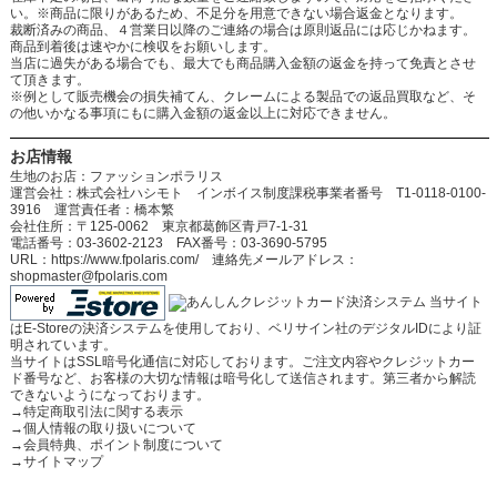
い。※商品に限りがあるため、不足分を用意できない場合返金となります。
裁断済みの商品、４営業日以降のご連絡の場合は原則返品には応じかねます。
商品到着後は速やかに検収をお願いします。
当店に過失がある場合でも、最大でも商品購入金額の返金を持って免責とさせ
て頂きます。
※例として販売機会の損失補てん、クレームによる製品での返品買取など、そ
の他いかなる事項にもに購入金額の返金以上に対応できません。
お店情報
生地のお店：ファッションポラリス
運営会社：株式会社ハシモト インボイス制度課税事業者番号 T1-0118-0100-
3916 運営責任者：橋本繁
会社住所：〒125-0062 東京都葛飾区青戸7-1-31
電話番号：03-3602-2123 FAX番号：03-3690-5795
URL：https://www.fpolaris.com/ 連絡先メールアドレス：
shopmaster@fpolaris.com
当サイト
はE-Storeの決済システムを使用しており、ベリサイン社のデジタルIDにより証
明されています。
当サイトはSSL暗号化通信に対応しております。ご注文内容やクレジットカー
ド番号など、お客様の大切な情報は暗号化して送信されます。第三者から解読
できないようになっております。
→
特定商取引法に関する表示
→
個人情報の取り扱いについて
→
会員特典、ポイント制度について
→
サイトマップ