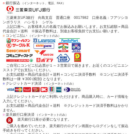
○
銀行振込
（インターネット、電話、FAX）
三菱東京UFJ銀行 向島支店 普通口座 0017982 口座名義：フアツシヨ
ンポラリス ハシモト シゲル
上記口座へ、お客様本人の名義でお振込みお願いします。お支払総額＝商品
代金合計＋送料 ※振込手数料は、別途お客様負担でお支払い願います。
○
コンビニ払い
（インターネットのみ）
ご自宅にコンビニ払込票が１～３営業日で届きます。お近くのコンビニエン
スストアでお支払いください。
お支払総額＝商品代金合計＋送料＋コンビニ決済手数料 ※コンビニ決済手
数料は一律 ￥300 (税別) となります。
○
クレジットカード決済
（インターネットのみ）
上記クレジットカードがご利用いただけます。商品購入時に、カード情報を
入力してください。
お支払総額＝商品代金合計＋送料 ※クレジットカード決済手数料はかかり
ません。
○
楽天銀行口座決済
（インターネットのみ）
楽天銀行口座が必要になります。
ご購入を進めていただき、楽天銀行のログイン画面からログインをして振込
手続きを行ってください。