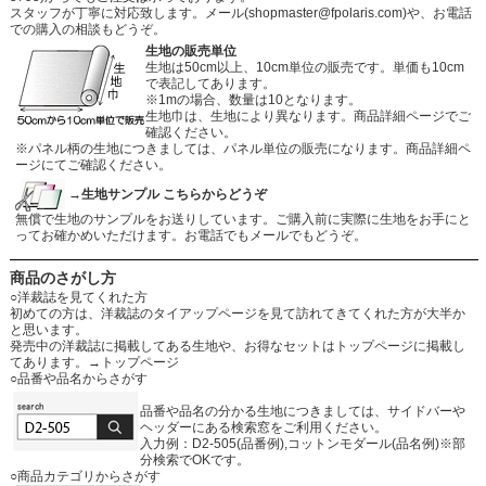
スタッフが丁寧に対応致します。メール
(shopmaster@fpolaris.com)
や、お電話
での購入の相談もどうぞ。
生地の販売単位
生地は50cm以上、10cm単位の販売です。単価も10cm
で表記してあります。
※1mの場合、数量は10となります。
生地巾は、生地により異なります。商品詳細ページでご
確認ください。
※パネル柄の生地につきましては、パネル単位の販売になります。商品詳細ペ
ージにてご確認ください。
→生地サンプル こちらからどうぞ
無償で生地のサンプルをお送りしています。ご購入前に実際に生地をお手にと
ってお確かめいただけます。お電話でもメールでもどうぞ。
商品のさがし方
○洋裁誌を見てくれた方
初めての方は、洋裁誌のタイアップページを見て訪れてきてくれた方が大半か
と思います。
発売中の洋裁誌に掲載してある生地や、お得なセットはトップページに掲載し
てあります。
→トップページ
○品番や品名からさがす
品番や品名の分かる生地につきましては、サイドバーや
ヘッダーにある検索窓をご利用ください。
入力例：D2-505(品番例),コットンモダール(品名例)※部
分検索でOKです。
○商品カテゴリからさがす