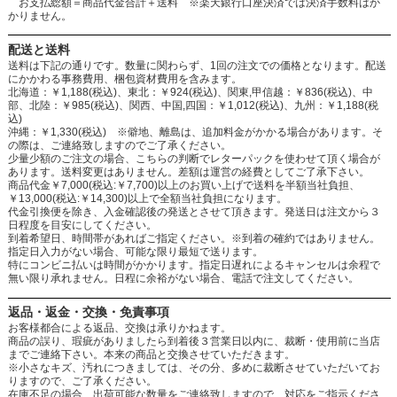
お支払総額＝商品代金合計＋送料 ※楽天銀行口座決済では決済手数料はか
かりません。
配送と送料
送料は下記の通りです。数量に関わらず、1回の注文での価格となります。配送
にかかわる事務費用、梱包資材費用を含みます。
北海道：￥1,188(税込)、東北：￥924(税込)、関東,甲信越：￥836(税込)、中
部、北陸：￥985(税込)、関西、中国,四国：￥1,012(税込)、九州：￥1,188(税
込)
沖縄：￥1,330(税込) ※僻地、離島は、追加料金がかかる場合があります。そ
の際は、ご連絡致しますのでご了承ください。
少量少額のご注文の場合、こちらの判断でレターパックを使わせて頂く場合が
あります。送料変更はありません。差額は運営の経費としてご了承下さい。
商品代金￥7,000(税込:￥7,700)以上のお買い上げで送料を半額当社負担、
￥13,000(税込:￥14,300)以上で全額当社負担になります。
代金引換便を除き、入金確認後の発送とさせて頂きます。発送日は注文から３
日程度を目安にしてください。
到着希望日、時間帯があればご指定ください。※到着の確約ではありません。
指定日入力がない場合、可能な限り最短で送ります。
特にコンビニ払いは時間がかかります。指定日遅れによるキャンセルは余程で
無い限り承れません。日程に余裕がない場合、電話で注文してください。
返品・返金・交換・免責事項
お客様都合による返品、交換は承りかねます。
商品の誤り、瑕疵がありましたら到着後３営業日以内に、裁断・使用前に当店
までご連絡下さい。本来の商品と交換させていただきます。
※小さなキズ、汚れにつきましては、その分、多めに裁断させていただいてお
りますので、ご了承ください。
在庫不足の場合、出荷可能な数量をご連絡致しますので、対応をご指示くださ