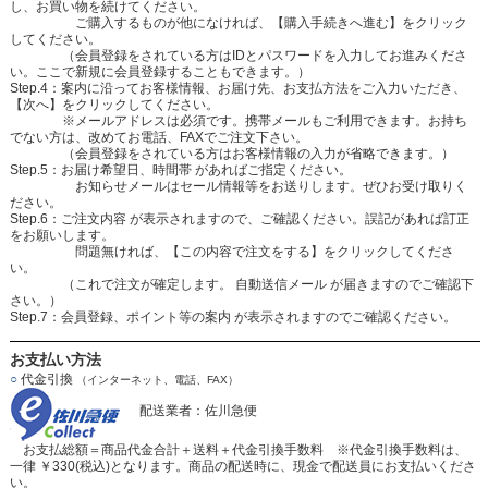
し、お買い物を続けてください。
ご購入するものが他になければ、【購入手続きへ進む】をクリック
してください。
（会員登録をされている方はIDとパスワードを入力してお進みくださ
い。ここで新規に会員登録することもできます。）
Step.4：案内に沿ってお客様情報、お届け先、お支払方法をご入力いただき、
【次へ】をクリックしてください。
※メールアドレスは必須です。携帯メールもご利用できます。お持ち
でない方は、改めてお電話、FAXでご注文下さい。
（会員登録をされている方はお客様情報の入力が省略できます。）
Step.5：お届け希望日、時間帯 があればご指定ください。
お知らせメールはセール情報等をお送りします。ぜひお受け取りく
ださい。
Step.6：ご注文内容 が表示されますので、ご確認ください。誤記があれば訂正
をお願いします。
問題無ければ、【この内容で注文をする】をクリックしてくださ
い。
（これで注文が確定します。 自動送信メール が届きますのでご確認下
さい。）
Step.7：会員登録、ポイント等の案内 が表示されますのでご確認ください。
お支払い方法
○
代金引換
（インターネット、電話、FAX）
配送業者：佐川急便
お支払総額＝商品代金合計＋送料＋代金引換手数料 ※代金引換手数料は、
一律 ￥330(税込)となります。商品の配送時に、現金で配送員にお支払いくださ
い。