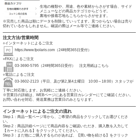
生地の種類や、用途、色や素材からさがす場合、サイド
メニューなどの商品カテゴリからどうぞ。
裏地や接着芯地もこちらからさがせます。
※完売した商品は順にデータを削除していってます。見つからない場合は売り
切れているかもしれません。確認の際はメール等でご連絡ください。
注文方法/営業時間
○インターネットによるご注文
https://www.fpolaris.com
（24時間365日受付）
○FAXによるご注文
03-3690-5795（24時間365日受付）
注文用紙はこちら
○電話によるご注文
03-3602-2123（平日、及び第2,第4土曜日 10:00～18:00）スタッフが
丁寧に対応致します。お気軽にご連絡ください。
※営業日の詳細は、WEBページにある営業日カレンダーにてご確認ください。
お問い合わせ対応、発送業務は営業日のみとなります。
インターネットによるご注文の流れ
Step.1：商品一覧ページ等から、ご希望の商品をクリックしてお選びくださ
い。
Step.2：商品詳細ページにて商品内容をご確認いただき、購入数を入力して
【カートに入れる】をクリックしてください。
Step.3：まだ他にご購入するものがあれば、【買い物を続ける】をクリック