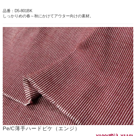
品番：D5-801BK
しっかりめの春～秋にかけてアウター向けの素材。
Pe/C薄手ハードピケ（エンジ）