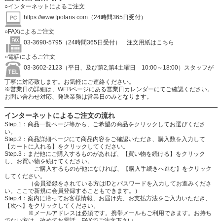
○インターネットによるご注文
https://www.fpolaris.com
（24時間365日受付）
○FAXによるご注文
03-3690-5795（24時間365日受付）
注文用紙はこちら
○電話によるご注文
03-3602-2123（平日、及び第2,第4土曜日 10:00～18:00）スタッフが
丁寧に対応致します。お気軽にご連絡ください。
※営業日の詳細は、WEBページにある営業日カレンダーにてご確認ください。
お問い合わせ対応、発送業務は営業日のみとなります。
インターネットによるご注文の流れ
Step.1：商品一覧ページ等から、ご希望の商品をクリックしてお選びくださ
い。
Step.2：商品詳細ページにて商品内容をご確認いただき、購入数を入力して
【カートに入れる】をクリックしてください。
Step.3：まだ他にご購入するものがあれば、【買い物を続ける】をクリック
し、お買い物を続けてください。
ご購入するものが他になければ、【購入手続きへ進む】をクリック
してください。
（会員登録をされている方はIDとパスワードを入力してお進みくださ
い。ここで新規に会員登録することもできます。）
Step.4：案内に沿ってお客様情報、お届け先、お支払方法をご入力いただき、
【次へ】をクリックしてください。
※メールアドレスは必須です。携帯メールもご利用できます。お持ち
でない方は、改めてお電話、FAXでご注文下さい。