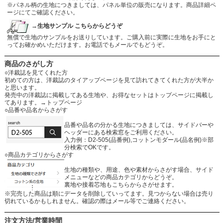
※パネル柄の生地につきましては、パネル単位の販売になります。商品詳細ペ
ージにてご確認ください。
→生地サンプル こちらからどうぞ
無償で生地のサンプルをお送りしています。ご購入前に実際に生地をお手にと
ってお確かめいただけます。お電話でもメールでもどうぞ。
商品のさがし方
○洋裁誌を見てくれた方
初めての方は、洋裁誌のタイアップページを見て訪れてきてくれた方が大半か
と思います。
発売中の洋裁誌に掲載してある生地や、お得なセットはトップページに掲載し
てあります。
→トップページ
○品番や品名からさがす
品番や品名の分かる生地につきましては、サイドバーや
ヘッダーにある検索窓をご利用ください。
入力例：D2-505(品番例),コットンモダール(品名例)※部
分検索でOKです。
○商品カテゴリからさがす
生地の種類や、用途、色や素材からさがす場合、サイド
メニューなどの商品カテゴリからどうぞ。
裏地や接着芯地もこちらからさがせます。
※完売した商品は順にデータを削除していってます。見つからない場合は売り
切れているかもしれません。確認の際はメール等でご連絡ください。
注文方法/営業時間