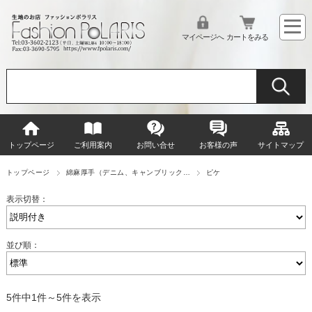
マイページへ
カートをみる
トップページ
ご利用案内
お問い合せ
お客様の声
サイトマップ
トップページ
綿麻厚手（デニム、キャンブリック…
ピケ
表示切替：
並び順：
5件中1件～5件を表示