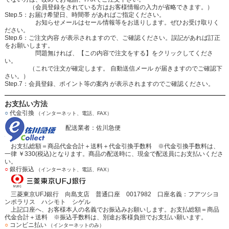
（会員登録をされている方はお客様情報の入力が省略できます。）
Step.5：お届け希望日、時間帯 があればご指定ください。
お知らせメールはセール情報等をお送りします。ぜひお受け取りく
ださい。
Step.6：ご注文内容 が表示されますので、ご確認ください。誤記があれば訂正
をお願いします。
問題無ければ、【この内容で注文をする】をクリックしてくださ
い。
（これで注文が確定します。 自動送信メール が届きますのでご確認下
さい。）
Step.7：会員登録、ポイント等の案内 が表示されますのでご確認ください。
お支払い方法
○
代金引換
（インターネット、電話、FAX）
配送業者：佐川急便
お支払総額＝商品代金合計＋送料＋代金引換手数料 ※代金引換手数料は、
一律 ￥330(税込)となります。商品の配送時に、現金で配送員にお支払いくださ
い。
○
銀行振込
（インターネット、電話、FAX）
三菱東京UFJ銀行 向島支店 普通口座 0017982 口座名義：フアツシヨ
ンポラリス ハシモト シゲル
上記口座へ、お客様本人の名義でお振込みお願いします。お支払総額＝商品
代金合計＋送料 ※振込手数料は、別途お客様負担でお支払い願います。
○
コンビニ払い
（インターネットのみ）