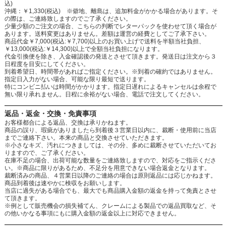
込)
沖縄：￥1,330(税込) ※僻地、離島は、追加料金がかかる場合があります。そ
の際は、ご連絡致しますのでご了承ください。
少量少額のご注文の場合、こちらの判断でレターパックを使わせて頂く場合が
あります。送料変更はありません。差額は運営の経費としてご了承下さい。
商品代金￥7,000(税込:￥7,700)以上のお買い上げで送料を半額当社負担、
￥13,000(税込:￥14,300)以上で全額当社負担になります。
代金引換便を除き、入金確認後の発送とさせて頂きます。発送日は注文から３
日程度を目安にしてください。
到着希望日、時間帯があればご指定ください。※到着の確約ではありません。
指定日入力がない場合、可能な限り最短で送ります。
特にコンビニ払いは時間がかかります。指定日遅れによるキャンセルは余程で
無い限り承れません。日程に余裕がない場合、電話で注文してください。
返品・返金・交換・免責事項
お客様都合による返品、交換は承りかねます。
商品の誤り、瑕疵がありましたら到着後３営業日以内に、裁断・使用前に当店
までご連絡下さい。本来の商品と交換させていただきます。
※小さなキズ、汚れにつきましては、その分、多めに裁断させていただいてお
りますので、ご了承ください。
在庫不足の場合、出荷可能な数量をご連絡致しますので、対応をご指示くださ
い。※商品に限りがあるため、不足分を用意できない場合返金となります。
裁断済みの商品、４営業日以降のご連絡の場合は原則返品には応じかねます。
商品到着後は速やかに検収をお願いします。
当店に過失がある場合でも、最大でも商品購入金額の返金を持って免責とさせ
て頂きます。
※例として販売機会の損失補てん、クレームによる製品での返品買取など、そ
の他いかなる事項にもに購入金額の返金以上に対応できません。