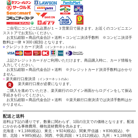
ご自宅にコンビニ払込票が１～３営業日で届きます。お近くのコンビニエン
スストアでお支払いください。
お支払総額＝商品代金合計＋送料＋コンビニ決済手数料 ※コンビニ決済手
数料は一律 ￥300 (税別) となります。
○
クレジットカード決済
（インターネットのみ）
上記クレジットカードがご利用いただけます。商品購入時に、カード情報を
入力してください。
お支払総額＝商品代金合計＋送料 ※クレジットカード決済手数料はかかり
ません。
○
楽天銀行口座決済
（インターネットのみ）
楽天銀行口座が必要になります。
ご購入を進めていただき、楽天銀行のログイン画面からログインをして振込
手続きを行ってください。
お支払総額＝商品代金合計＋送料 ※楽天銀行口座決済では決済手数料はか
かりません。
配送と送料
送料は下記の通りです。数量に関わらず、1回の注文での価格となります。配送
にかかわる事務費用、梱包資材費用を含みます。
北海道：￥1,188(税込)、東北：￥924(税込)、関東,甲信越：￥836(税込)、中
部、北陸：￥985(税込)、関西、中国,四国：￥1,012(税込)、九州：￥1,188(税