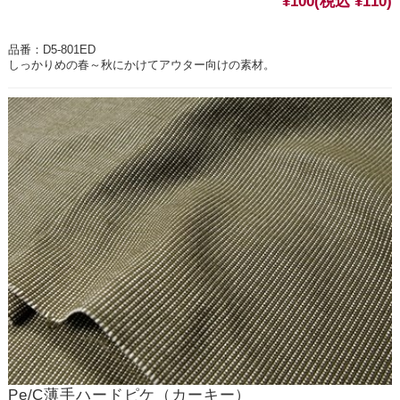
¥100
(税込 ¥110)
品番：D5-801ED
しっかりめの春～秋にかけてアウター向けの素材。
Pe/C薄手ハードピケ（カーキー）