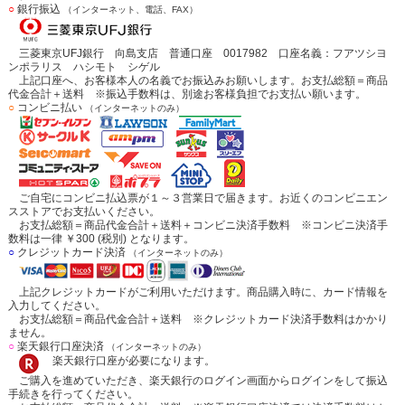
○
銀行振込
（インターネット、電話、FAX）
三菱東京UFJ銀行 向島支店 普通口座 0017982 口座名義：フアツシヨ
ンポラリス ハシモト シゲル
上記口座へ、お客様本人の名義でお振込みお願いします。お支払総額＝商品
代金合計＋送料 ※振込手数料は、別途お客様負担でお支払い願います。
○
コンビニ払い
（インターネットのみ）
ご自宅にコンビニ払込票が１～３営業日で届きます。お近くのコンビニエン
スストアでお支払いください。
お支払総額＝商品代金合計＋送料＋コンビニ決済手数料 ※コンビニ決済手
数料は一律 ￥300 (税別) となります。
○
クレジットカード決済
（インターネットのみ）
上記クレジットカードがご利用いただけます。商品購入時に、カード情報を
入力してください。
お支払総額＝商品代金合計＋送料 ※クレジットカード決済手数料はかかり
ません。
○
楽天銀行口座決済
（インターネットのみ）
楽天銀行口座が必要になります。
ご購入を進めていただき、楽天銀行のログイン画面からログインをして振込
手続きを行ってください。