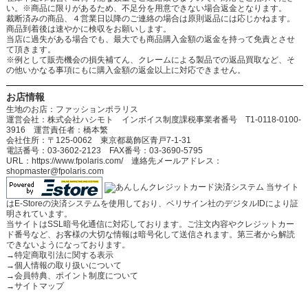
い。※商品に限りがあるため、不足分を用意できない場合返金となります。
裁断済みの商品、４営業日以降のご連絡の場合は原則返品には応じかねます。
商品到着後は速やかに検収をお願いします。
当店に過失がある場合でも、最大でも商品購入金額の返金を持って免責とさせ
て頂きます。
※例として販売機会の損失補てん、クレームによる製品での返品買取など、そ
の他いかなる事項にもに購入金額の返金以上に対応できません。
お店情報
生地のお店：ファッションポラリス
運営会社：株式会社ハシモト インボイス制度課税事業者番号 T1-0118-0100-
3916 運営責任者：橋本繁
会社住所：〒125-0062 東京都葛飾区青戸7-1-31
電話番号：03-3602-2123 FAX番号：03-3690-5795
URL：https://www.fpolaris.com/ 連絡先メールアドレス：
shopmaster@fpolaris.com
当サイト
はE-Storeの決済システムを使用しており、ベリサイン社のデジタルIDにより証
明されています。
当サイトはSSL暗号化通信に対応しております。ご注文内容やクレジットカー
ド番号など、お客様の大切な情報は暗号化して送信されます。第三者から解読
できないようになっております。
→
特定商取引法に関する表示
→
個人情報の取り扱いについて
→
会員特典、ポイント制度について
→
サイトマップ