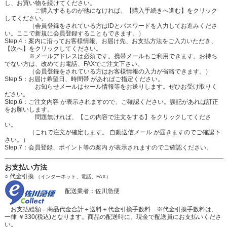
し、お買い物を続けてください。
ご購入するものが他になければ、【購入手続きへ進む】をクリック
してください。
（会員登録をされている方はIDとパスワードを入力してお進みくださ
い。ここで新規に会員登録することもできます。）
Step.4：案内に沿ってお客様情報、お届け先、お支払方法をご入力いただき、
【次へ】をクリックしてください。
※メールアドレスは必須です。携帯メールもご利用できます。お持ち
でない方は、改めてお電話、FAXでご注文下さい。
（会員登録をされている方はお客様情報の入力が省略できます。）
Step.5：お届け希望日、時間帯 があればご指定ください。
お知らせメールはセール情報等をお送りします。ぜひお受け取りく
ださい。
Step.6：ご注文内容 が表示されますので、ご確認ください。誤記があれば訂正
をお願いします。
問題無ければ、【この内容で注文をする】をクリックしてくださ
い。
（これで注文が確定します。 自動送信メール が届きますのでご確認下
さい。）
Step.7：会員登録、ポイント等の案内 が表示されますのでご確認ください。
お支払い方法
○
代金引換
（インターネット、電話、FAX）
配送業者：佐川急便
お支払総額＝商品代金合計＋送料＋代金引換手数料 ※代金引換手数料は、
一律 ￥330(税込)となります。商品の配送時に、現金で配送員にお支払いくださ
い。