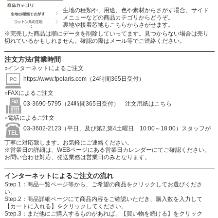
生地の種類や、用途、色や素材からさがす場合、サイド
メニューなどの商品カテゴリからどうぞ。
裏地や接着芯地もこちらからさがせます。
※完売した商品は順にデータを削除していってます。見つからない場合は売り
切れているかもしれません。確認の際はメール等でご連絡ください。
注文方法/営業時間
○インターネットによるご注文
https://www.fpolaris.com
（24時間365日受付）
○FAXによるご注文
03-3690-5795（24時間365日受付）
注文用紙はこちら
○電話によるご注文
03-3602-2123（平日、及び第2,第4土曜日 10:00～18:00）スタッフが
丁寧に対応致します。お気軽にご連絡ください。
※営業日の詳細は、WEBページにある営業日カレンダーにてご確認ください。
お問い合わせ対応、発送業務は営業日のみとなります。
インターネットによるご注文の流れ
Step.1：商品一覧ページ等から、ご希望の商品をクリックしてお選びくださ
い。
Step.2：商品詳細ページにて商品内容をご確認いただき、購入数を入力して
【カートに入れる】をクリックしてください。
Step.3：まだ他にご購入するものがあれば、【買い物を続ける】をクリック