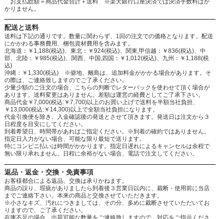
お支払総額＝商品代金合計＋送料 ※楽天銀行口座決済では決済手数料はか
かりません。
配送と送料
送料は下記の通りです。数量に関わらず、1回の注文での価格となります。配送
にかかわる事務費用、梱包資材費用を含みます。
北海道：￥1,188(税込)、東北：￥924(税込)、関東,甲信越：￥836(税込)、中
部、北陸：￥985(税込)、関西、中国,四国：￥1,012(税込)、九州：￥1,188(税
込)
沖縄：￥1,330(税込) ※僻地、離島は、追加料金がかかる場合があります。そ
の際は、ご連絡致しますのでご了承ください。
少量少額のご注文の場合、こちらの判断でレターパックを使わせて頂く場合が
あります。送料変更はありません。差額は運営の経費としてご了承下さい。
商品代金￥7,000(税込:￥7,700)以上のお買い上げで送料を半額当社負担、
￥13,000(税込:￥14,300)以上で全額当社負担になります。
代金引換便を除き、入金確認後の発送とさせて頂きます。発送日は注文から３
日程度を目安にしてください。
到着希望日、時間帯があればご指定ください。※到着の確約ではありません。
指定日入力がない場合、可能な限り最短で送ります。
特にコンビニ払いは時間がかかります。指定日遅れによるキャンセルは余程で
無い限り承れません。日程に余裕がない場合、電話で注文してください。
返品・返金・交換・免責事項
お客様都合による返品、交換は承りかねます。
商品の誤り、瑕疵がありましたら到着後３営業日以内に、裁断・使用前に当店
までご連絡下さい。本来の商品と交換させていただきます。
※小さなキズ、汚れにつきましては、その分、多めに裁断させていただいてお
りますので、ご了承ください。
在庫不足の場合、出荷可能な数量をご連絡致しますので、対応をご指示くださ