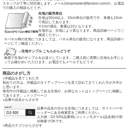
スタッフが丁寧に対応致します。メール
(shopmaster@fpolaris.com)
や、お電話
での購入の相談もどうぞ。
生地の販売単位
生地は50cm以上、10cm単位の販売です。単価も10cm
で表記してあります。
※1mの場合、数量は10となります。
生地巾は、生地により異なります。商品詳細ページでご
確認ください。
※パネル柄の生地につきましては、パネル単位の販売になります。商品詳細ペ
ージにてご確認ください。
→生地サンプル こちらからどうぞ
無償で生地のサンプルをお送りしています。ご購入前に実際に生地をお手にと
ってお確かめいただけます。お電話でもメールでもどうぞ。
商品のさがし方
○洋裁誌を見てくれた方
初めての方は、洋裁誌のタイアップページを見て訪れてきてくれた方が大半か
と思います。
発売中の洋裁誌に掲載してある生地や、お得なセットはトップページに掲載し
てあります。
→トップページ
○品番や品名からさがす
品番や品名の分かる生地につきましては、サイドバーや
ヘッダーにある検索窓をご利用ください。
入力例：D2-505(品番例),コットンモダール(品名例)※部
分検索でOKです。
○商品カテゴリからさがす