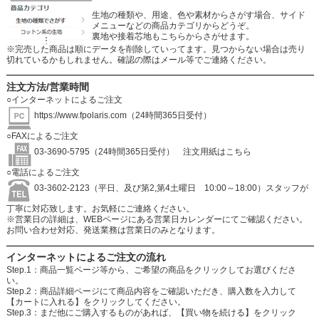
生地の種類や、用途、色や素材からさがす場合、サイド
メニューなどの商品カテゴリからどうぞ。
裏地や接着芯地もこちらからさがせます。
※完売した商品は順にデータを削除していってます。見つからない場合は売り
切れているかもしれません。確認の際はメール等でご連絡ください。
注文方法/営業時間
○インターネットによるご注文
https://www.fpolaris.com
（24時間365日受付）
○FAXによるご注文
03-3690-5795（24時間365日受付）
注文用紙はこちら
○電話によるご注文
03-3602-2123（平日、及び第2,第4土曜日 10:00～18:00）スタッフが
丁寧に対応致します。お気軽にご連絡ください。
※営業日の詳細は、WEBページにある営業日カレンダーにてご確認ください。
お問い合わせ対応、発送業務は営業日のみとなります。
インターネットによるご注文の流れ
Step.1：商品一覧ページ等から、ご希望の商品をクリックしてお選びくださ
い。
Step.2：商品詳細ページにて商品内容をご確認いただき、購入数を入力して
【カートに入れる】をクリックしてください。
Step.3：まだ他にご購入するものがあれば、【買い物を続ける】をクリック