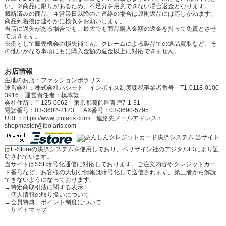
い。※商品に限りがあるため、不足分を用意できない場合返金となります。
裁断済みの商品、４営業日以降のご連絡の場合は原則返品には応じかねます。
商品到着後は速やかに検収をお願いします。
当店に過失がある場合でも、最大でも商品購入金額の返金を持って免責とさせ
て頂きます。
※例として販売機会の損失補てん、クレームによる製品での返品買取など、そ
の他いかなる事項にもに購入金額の返金以上に対応できません。
お店情報
生地のお店：ファッションポラリス
運営会社：株式会社ハシモト インボイス制度課税事業者番号 T1-0118-0100-
3916 運営責任者：橋本繁
会社住所：〒125-0062 東京都葛飾区青戸7-1-31
電話番号：03-3602-2123 FAX番号：03-3690-5795
URL：https://www.fpolaris.com/ 連絡先メールアドレス：
shopmaster@fpolaris.com
当サイト
はE-Storeの決済システムを使用しており、ベリサイン社のデジタルIDにより証
明されています。
当サイトはSSL暗号化通信に対応しております。ご注文内容やクレジットカー
ド番号など、お客様の大切な情報は暗号化して送信されます。第三者から解読
できないようになっております。
→
特定商取引法に関する表示
→
個人情報の取り扱いについて
→
会員特典、ポイント制度について
→
サイトマップ