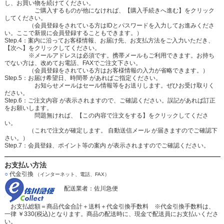
し、お買い物を続けてください。
ご購入するものが他になければ、【購入手続きへ進む】をクリック
してください。
（会員登録をされている方はIDとパスワードを入力してお進みくださ
い。ここで新規に会員登録することもできます。）
Step.4：案内に沿ってお客様情報、お届け先、お支払方法をご入力いただき、
【次へ】をクリックしてください。
※メールアドレスは必須です。携帯メールもご利用できます。お持ち
でない方は、改めてお電話、FAXでご注文下さい。
（会員登録をされている方はお客様情報の入力が省略できます。）
Step.5：お届け希望日、時間帯 があればご指定ください。
お知らせメールはセール情報等をお送りします。ぜひお受け取りく
ださい。
Step.6：ご注文内容 が表示されますので、ご確認ください。誤記があれば訂正
をお願いします。
問題無ければ、【この内容で注文をする】をクリックしてくださ
い。
（これで注文が確定します。 自動送信メール が届きますのでご確認下
さい。）
Step.7：会員登録、ポイント等の案内 が表示されますのでご確認ください。
お支払い方法
○
代金引換
（インターネット、電話、FAX）
配送業者：佐川急便
お支払総額＝商品代金合計＋送料＋代金引換手数料 ※代金引換手数料は、
一律 ￥330(税込)となります。商品の配送時に、現金で配送員にお支払いくださ
い。