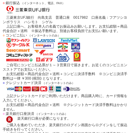
○
銀行振込
（インターネット、電話、FAX）
三菱東京UFJ銀行 向島支店 普通口座 0017982 口座名義：フアツシヨ
ンポラリス ハシモト シゲル
上記口座へ、お客様本人の名義でお振込みお願いします。お支払総額＝商品
代金合計＋送料 ※振込手数料は、別途お客様負担でお支払い願います。
○
コンビニ払い
（インターネットのみ）
ご自宅にコンビニ払込票が１～３営業日で届きます。お近くのコンビニエン
スストアでお支払いください。
お支払総額＝商品代金合計＋送料＋コンビニ決済手数料 ※コンビニ決済手
数料は一律 ￥300 (税別) となります。
○
クレジットカード決済
（インターネットのみ）
上記クレジットカードがご利用いただけます。商品購入時に、カード情報を
入力してください。
お支払総額＝商品代金合計＋送料 ※クレジットカード決済手数料はかかり
ません。
○
楽天銀行口座決済
（インターネットのみ）
楽天銀行口座が必要になります。
ご購入を進めていただき、楽天銀行のログイン画面からログインをして振込
手続きを行ってください。