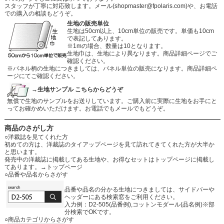
スタッフが丁寧に対応致します。メール
(shopmaster@fpolaris.com)
や、お電話
での購入の相談もどうぞ。
生地の販売単位
生地は50cm以上、10cm単位の販売です。単価も10cm
で表記してあります。
※1mの場合、数量は10となります。
生地巾は、生地により異なります。商品詳細ページでご
確認ください。
※パネル柄の生地につきましては、パネル単位の販売になります。商品詳細ペ
ージにてご確認ください。
→生地サンプル こちらからどうぞ
無償で生地のサンプルをお送りしています。ご購入前に実際に生地をお手にと
ってお確かめいただけます。お電話でもメールでもどうぞ。
商品のさがし方
○洋裁誌を見てくれた方
初めての方は、洋裁誌のタイアップページを見て訪れてきてくれた方が大半か
と思います。
発売中の洋裁誌に掲載してある生地や、お得なセットはトップページに掲載し
てあります。
→トップページ
○品番や品名からさがす
品番や品名の分かる生地につきましては、サイドバーや
ヘッダーにある検索窓をご利用ください。
入力例：D2-505(品番例),コットンモダール(品名例)※部
分検索でOKです。
○商品カテゴリからさがす