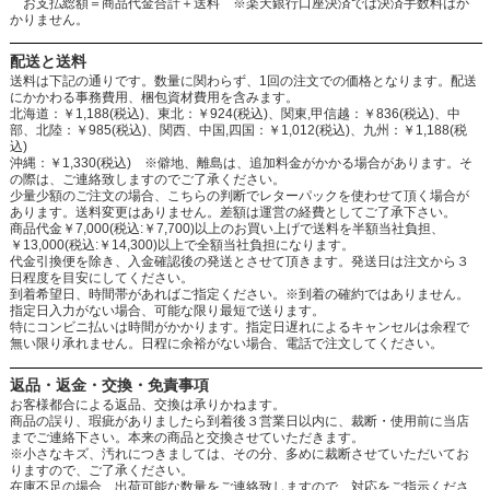
お支払総額＝商品代金合計＋送料 ※楽天銀行口座決済では決済手数料はか
かりません。
配送と送料
送料は下記の通りです。数量に関わらず、1回の注文での価格となります。配送
にかかわる事務費用、梱包資材費用を含みます。
北海道：￥1,188(税込)、東北：￥924(税込)、関東,甲信越：￥836(税込)、中
部、北陸：￥985(税込)、関西、中国,四国：￥1,012(税込)、九州：￥1,188(税
込)
沖縄：￥1,330(税込) ※僻地、離島は、追加料金がかかる場合があります。そ
の際は、ご連絡致しますのでご了承ください。
少量少額のご注文の場合、こちらの判断でレターパックを使わせて頂く場合が
あります。送料変更はありません。差額は運営の経費としてご了承下さい。
商品代金￥7,000(税込:￥7,700)以上のお買い上げで送料を半額当社負担、
￥13,000(税込:￥14,300)以上で全額当社負担になります。
代金引換便を除き、入金確認後の発送とさせて頂きます。発送日は注文から３
日程度を目安にしてください。
到着希望日、時間帯があればご指定ください。※到着の確約ではありません。
指定日入力がない場合、可能な限り最短で送ります。
特にコンビニ払いは時間がかかります。指定日遅れによるキャンセルは余程で
無い限り承れません。日程に余裕がない場合、電話で注文してください。
返品・返金・交換・免責事項
お客様都合による返品、交換は承りかねます。
商品の誤り、瑕疵がありましたら到着後３営業日以内に、裁断・使用前に当店
までご連絡下さい。本来の商品と交換させていただきます。
※小さなキズ、汚れにつきましては、その分、多めに裁断させていただいてお
りますので、ご了承ください。
在庫不足の場合、出荷可能な数量をご連絡致しますので、対応をご指示くださ